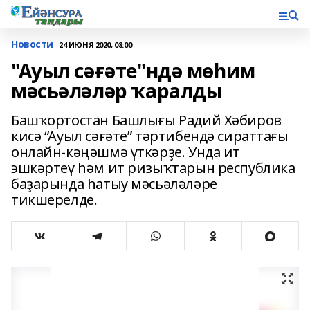
Новости
24 ИЮНЯ 2020, 08:00
"Ауыл сәғәте"ндә мөһим
мәсьәләләр ҡаралды
Башҡортостан Башлығы Радий Хәбиров
кисә “Ауыл сәғәте” тәртибендә сираттағы
онлайн-кәңәшмә үткәрҙе. Унда ит
эшкәртеү һәм ит ризыҡтарын республика
баҙарында һатыу мәсьәләләре
тикшерелде.