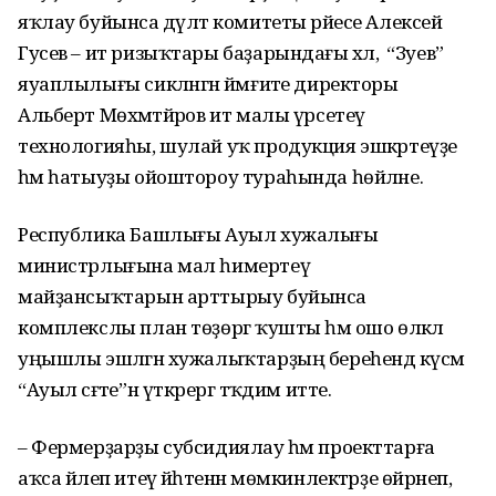
яҡлау буйынса дәүләт комитеты рәйесе Алексей
Гусев – ит ризыҡтары баҙарындағы хәл, ә “Зуев”
яуаплылығы сикләнгән йәмғиәте директоры
Альберт Мөхәмәтйәров ит малы үрсетеү
технологияһы, шулай уҡ продукция эшкәртеүҙе
һәм һатыуҙы ойоштороу тураһында һөйләне.
Республика Башлығы Ауыл хужалығы
министрлығына мал һимертеү
майҙансыҡтарын арттырыу буйынса
комплекслы план төҙөргә ҡушты һәм ошо өлкәлә
уңышлы эшләгән хужалыҡтарҙың береһендә күсмә
“Ауыл сәғәте”н үткәрергә тәҡдим итте.
– Фермерҙарҙы субсидиялау һәм проекттарға
аҡса йәлеп итеү йәһәтенән мөмкинлектәрҙе өйрәнеп,