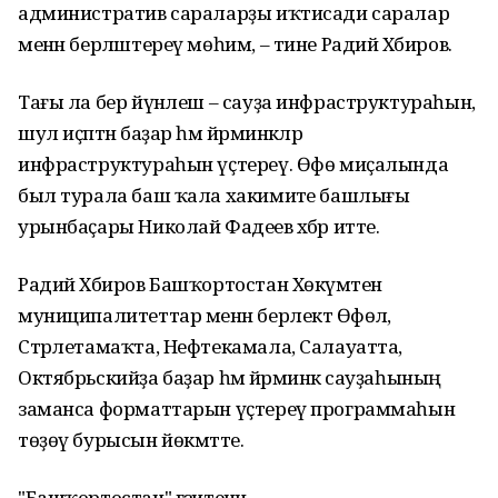
административ сараларҙы иҡтисади саралар
менән берләштереү мөһим, – тине Радий Хәбиров.
Тағы ла бер йүнәлеш – сауҙа инфраструктураһын,
шул иҫәптән баҙар һәм йәрминкәләр
инфраструктураһын үҫтереү. Өфө миҫалында
был турала баш ҡала хакимиәте башлығы
урынбаҫары Николай Фадеев хәбәр итте.
Радий Хәбиров Башҡортостан Хөкүмәтенә
муниципалитеттар менән берлектә Өфөлә,
Стәрлетамаҡта, Нефтекамала, Салауатта,
Октябрьскийҙа баҙар һәм йәрминкә сауҙаһының
заманса форматтарын үҫтереү программаһын
төҙөү бурысын йөкмәтте.
"Башҡортостан" гәзитенән.