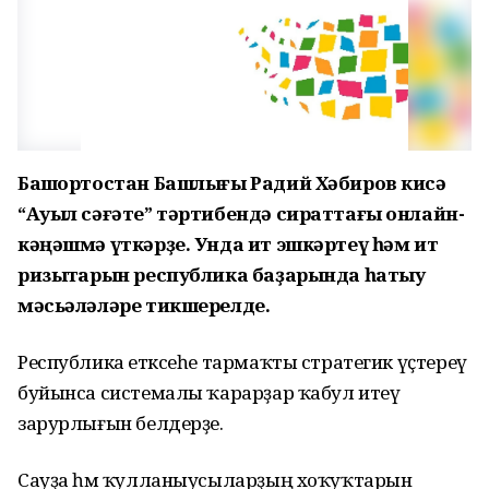
Башҡортостан Башлығы Радий Хәбиров кисә
“Ауыл сәғәте” тәртибендә сираттағы онлайн-
кәңәшмә үткәрҙе. Унда ит эшкәртеү һәм ит
ризыҡтарын республика баҙарында һатыу
мәсьәләләре тикшерелде.
Республика етәксеһе тармаҡты стратегик үҫтереү
буйынса системалы ҡарарҙар ҡабул итеү
зарурлығын белдерҙе.
Сауҙа һәм ҡулланыусыларҙың хоҡуҡтарын