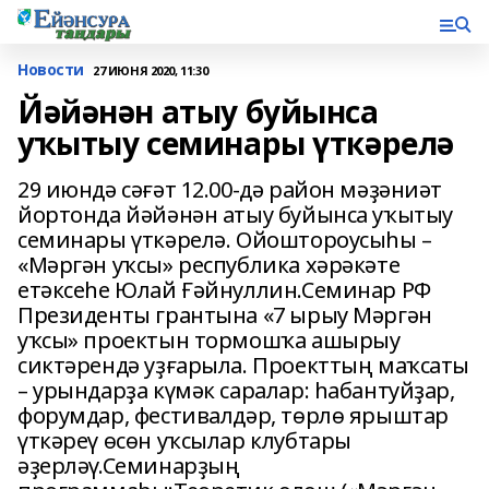
Новости
27 ИЮНЯ 2020, 11:30
Йәйәнән атыу буйынса
уҡытыу семинары үткәрелә
29 июндә сәғәт 12.00-дә район мәҙәниәт
йортонда йәйәнән атыу буйынса уҡытыу
семинары үткәрелә. Ойоштороусыһы –
«Мәргән уҡсы» республика хәрәкәте
етәксеһе Юлай Ғәйнуллин.Семинар РФ
Президенты грантына «7 ырыу Мәргән
уҡсы» проектын тормошҡа ашырыу
сиктәрендә уҙғарыла. Проекттың маҡсаты
– урындарҙа күмәк саралар: һабантуйҙар,
форумдар, фестивалдәр, төрлө ярыштар
үткәреү өсөн уҡсылар клубтары
әҙерләү.Семинарҙың