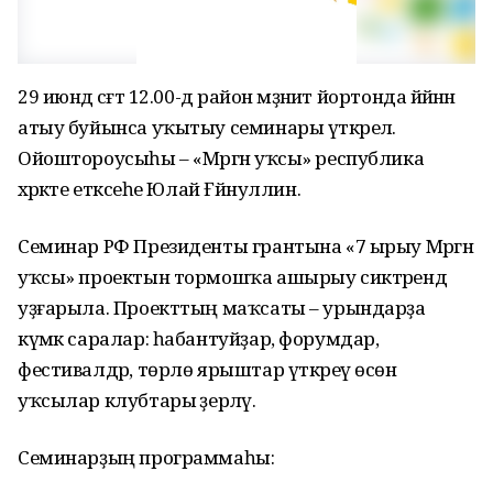
29 июндә сәғәт 12.00-дә район мәҙәниәт йортонда йәйәнән
атыу буйынса уҡытыу семинары үткәрелә.
Ойоштороусыһы – «Мәргән уҡсы» республика
хәрәкәте етәксеһе Юлай Ғәйнуллин.
Семинар РФ Президенты грантына «7 ырыу Мәргән
уҡсы» проектын тормошҡа ашырыу сиктәрендә
уҙғарыла. Проекттың маҡсаты – урындарҙа
күмәк саралар: һабантуйҙар, форумдар,
фестивалдәр, төрлө ярыштар үткәреү өсөн
уҡсылар клубтары әҙерләү.
Семинарҙың программаһы: