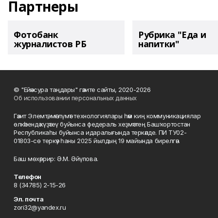
Партнеры
Фотобанк
Рубрика "Еда и
журналистов РБ
напитки"
© "Ейәнсура таңдары" гәзите сайты, 2020-2026
Об использовании персональных данных
Гәзит Элемтә, мәғлүмәт технологиялары һәм киң коммуникациялар
өлкәһендә күҙәтеү буйынса федераль хеҙмәттең Башҡортостан
Республикаһы буйынса идаралығында теркәлде. ПИ ТУ02-
01803-сө теркәү һаны 2025 йылдың 19 майында бирелгән.
Баш мөхәррир: Ә.М. Әйүпова.
Телефон
8 (34785) 2-15-26
Эл. почта
zori32@yandex.ru