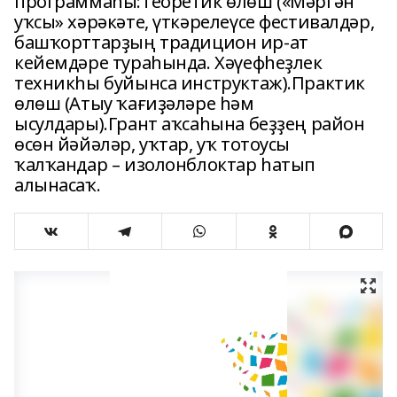
программаһы:Теоретик өлөш («Мәргән
уҡсы» хәрәкәте, үткәрелеүсе фестивалдәр,
башҡорттарҙың традицион ир-ат
кейемдәре тураһында. Хәүефһеҙлек
техникһы буйынса инструктаж).Практик
өлөш (Атыу ҡағиҙәләре һәм
ысулдары).Грант аҡсаһына беҙҙең район
өсөн йәйәләр, уҡтар, уҡ тотоусы
ҡалҡандар – изолонблоктар һатып
алынасаҡ.