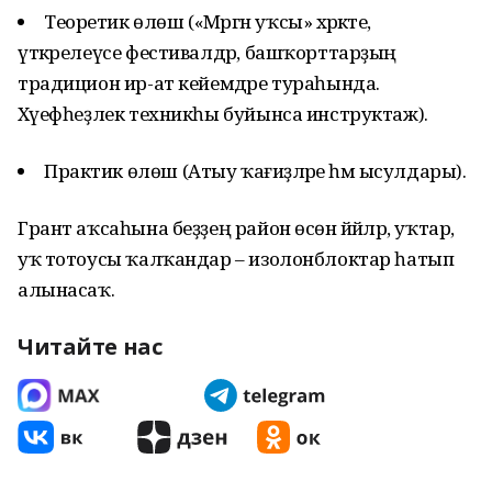
Теоретик өлөш («Мәргән уҡсы» хәрәкәте,
үткәрелеүсе фестивалдәр, башҡорттарҙың
традицион ир-ат кейемдәре тураһында.
Хәүефһеҙлек техникһы буйынса инструктаж).
Практик өлөш (Атыу ҡағиҙәләре һәм ысулдары).
Грант аҡсаһына беҙҙең район өсөн йәйәләр, уҡтар,
уҡ тотоусы ҡалҡандар – изолонблоктар һатып
алынасаҡ.
Читайте нас