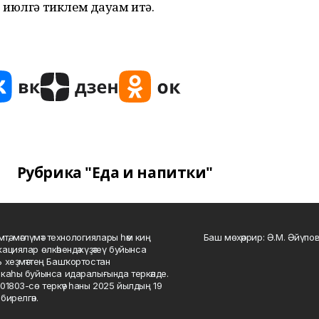
 июлгә тиклем дауам итә.
Рубрика "Еда и напитки"
мтә, мәғлүмәт технологиялары һәм киң
Баш мөхәррир: Ә.М. Әйүпов
ациялар өлкәһендә күҙәтеү буйынса
 хеҙмәттең Башҡортостан
каһы буйынса идаралығында теркәлде.
01803-сө теркәү һаны 2025 йылдың 19
бирелгән.