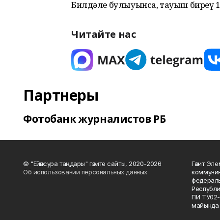
Билдәле булыуынса, тауыш биреү 1
Читайте нас
Партнеры
Фотобанк журналистов РБ
© "Ейәнсура таңдары" гәзите сайты, 2020-2026
Гәзит Эле
Об использовании персональных данных
коммуник
федераль
Республи
ПИ ТУ02-
майында 