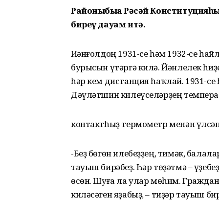
Районыбыҙҙа Рәсәй Конституцияһ
биреү дауам итә.
Иҫәнғолдоң 1931-се һәм 1932-се һ
бурысын үтәргә килә. Йәнлелек һиҙ
һәр кем дистанция һаҡлай. 1931-с
Дәүләтшин килеүселәрҙең темпер
контактһыҙ термометр менән үлсәп 
-Беҙ бөгөн илебеҙҙең, тимәк, балал
тауыш бирәбеҙ. Һәр төҙәтмә – үҙебе
өсөн. Шуға ла улар мөһим. Гражда
киләсәген яҙабыҙ, – тиҙәр тауыш би