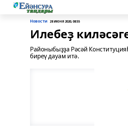
Новости
28 ИЮНЯ 2020, 08:55
Илебеҙ киләсәг
Районыбыҙҙа Рәсәй Конституция
биреү дауам итә.