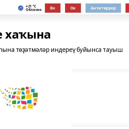
+21 °С
Вк
Ок
Антитеррор
Облачно
е хаҡына
һына төҙәтмәләр индереү буйынса тауыш