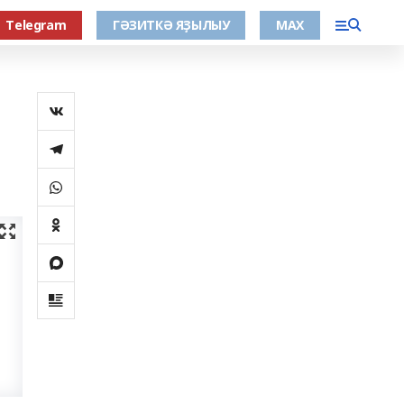
Тelegram
ГӘЗИТКӘ ЯҘЫЛЫУ
МАХ