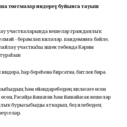
ына төҙәтмәләр индереү буйынса тауыш
айлау участкаларында кешеләр гражданлыҡ
елмәй - берәмләп киләләр. пандемияға бәйле,
е һайлау участкаһы ишек төбөндә Кәрим
атураһын
индерә, һәр береһенә бирсәткә, битлек бирә.
арыбыҙҙың һәм ейәндәребеҙҙең киләсәге өсөн
ҙ өсөн, Рәсәйҙә йәшәгән һәм йәшәйәсәк кешеләр
нлыҡ бурысыбыҙҙы атҡарып, беҙ илебеҙҙең
реүселәр.