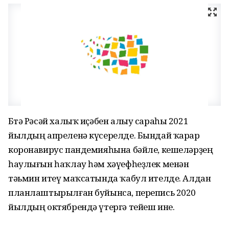
Бөтә Рәсәй халыҡ иҫәбен алыу сараһы 2021
йылдың апреленә күсерелде. Бындай ҡарар
коронавирус пандемияһына бәйле, кешеләрҙең
һаулығын һаҡлау һәм хәүефһеҙлек менән
тәьмин итеү маҡсатында ҡабул ителде. Алдан
планлаштырылған буйынса, перепись 2020
йылдың октябрендә үтергә тейеш ине.