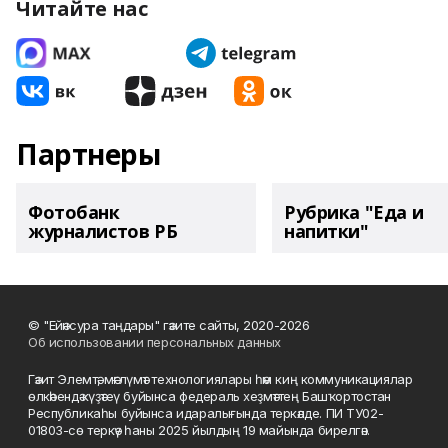
Читайте нас
Партнеры
Фотобанк
Рубрика "Еда и
журналистов РБ
напитки"
© "Ейәнсура таңдары" гәзите сайты, 2020-2026
Об использовании персональных данных
Гәзит Элемтә, мәғлүмәт технологиялары һәм киң коммуникациялар
өлкәһендә күҙәтеү буйынса федераль хеҙмәттең Башҡортостан
Республикаһы буйынса идаралығында теркәлде. ПИ ТУ02-
01803-сө теркәү һаны 2025 йылдың 19 майында бирелгән.