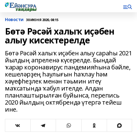
Новости
30 ИЮНЯ 2020, 08:15
Бөтә Рәсәй халыҡ иҫәбен
алыу кисектерелде
Бөтә Рәсәй халыҡ иҫәбен алыу сараһы 2021
йылдың апреленә күсерелде. Бындай
ҡарар коронавирус пандемияһына бәйле,
кешеләрҙең һаулығын һаҡлау һәм
хәүефһеҙлек менән тәьмин итеү
маҡсатында ҡабул ителде. Алдан
планлаштырылған буйынса, перепись
2020 йылдың октябрендә үтергә тейеш
ине.