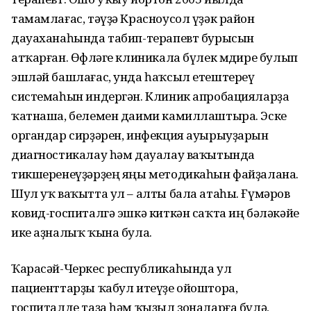
тамамлағас, тәүҙә Красноусол үҙәк район
дауаханаһында табип-терапевт бурысын
атҡарған. Өфөләге клиникала бүлек мөдире булып
эшләй башлағас, унда һаҡсыл етештереү
системаһын индергән. Клиник апробацияларҙа
ҡатнаша, белемен даими камиллаштыра. Эске
органдар сирҙәрен, инфекция ауырыуҙарын
диагностикалау һәм дауалау ваҡытында
тикшеренеүҙәрҙең яңы методикаһын файҙалана.
Шул уҡ ваҡытта ул – алты бала атаһы. Ғүмәров
ковид-госпиталгә эшкә киткән саҡта иң бәләкәйе
ике аҙналыҡ ҡына була.
Ҡарасәй-Черкес республикаһында ул
пациенттарҙы ҡабул итеүҙе ойоштора,
госпиталде таҙа һәм ҡыҙыл зоналарға бүлә,