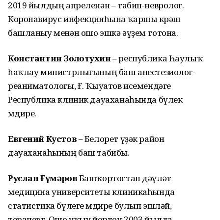
2019 йылдың апреленән – табип-невролог.
Коронавирус инфекцияһына ҡаршы көрәш
башланыу менән ошо эшкә әүҙем тотона.
Константин Золотухин
– республика Һаулыҡ
һаҡлау министрлығының баш анестезиолог-
реаниматологы, Ғ. Ҡыуатов исемендәге
Республика клиник дауаханаһында бүлек
мөдире.
Евгений Кустов
– Белорет үҙәк район
дауаханаһының баш табибы.
Руслан Ғүмәров
Башҡортостан дәүләт
медицина университеты клиникаһында
статистика бүлеге мөдире булып эшләй,
терапевт. Ошо уҡыу йортон 2003 йылда