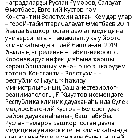
наградаларҙы Руслан Ғүмәров, Салауат
Өмөтбаев, Евгений Кустов һәм
Константин Золотухин алған. Кемдәр улар
– герой-табиптар? Салауат Өмөтбаев 2011
йылда Башҡортостан дәүләт медицина
университетын тамамлап, уҡыу йорто
клиникаһында эшләй башлаған. 2019
йылдың апреленән – табип-невролог.
Коронавирус инфекцияһына ҡаршы
көрәш башланыу менән ошо эшкә әүҙем
тотона. Константин Золотухин –
республика Һаулыҡ һаҡлау
министрлығының баш анестезиолог-
реаниматологы, Ғ. Ҡыуатов исемендәге
Республика клиник дауаханаһында бүлек
мөдире.Евгений Кустов – Белорет үҙәк
район дауаханаһының баш табибы.
Руслан Ғүмәров Башҡортостан дәүләт
медицина университеты клиникаһында
статистика бүлеге мөдире булып эшләй,