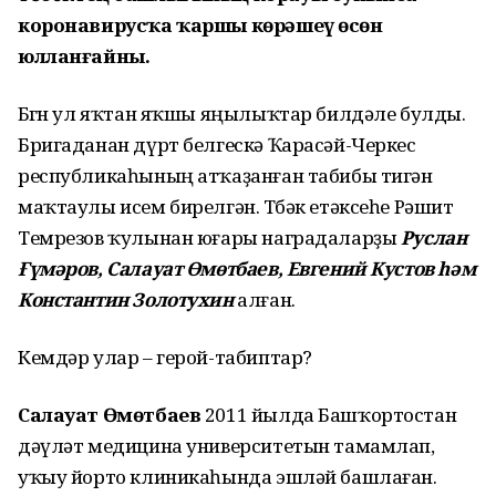
коронавирусҡа ҡаршы көрәшеү өсөн
юлланғайны.
Бөгөн ул яҡтан яҡшы яңылыҡтар билдәле булды.
Бригаданан дүрт белгескә Ҡарасәй-Черкес
республикаһының атҡаҙанған табибы тигән
маҡтаулы исем бирелгән. Төбәк етәксеһе Рәшит
Темрезов ҡулынан юғары наградаларҙы
Руслан
Ғүмәров, Салауат Өмөтбаев, Евгений Кустов һәм
Константин Золотухин
алған.
Кемдәр улар – герой-табиптар?
Салауат Өмөтбаев
2011 йылда Башҡортостан
дәүләт медицина университетын тамамлап,
уҡыу йорто клиникаһында эшләй башлаған.