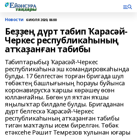
Новости
6 ИЮЛЯ 2020, 06:00
Беҙҙең дүрт табип Ҡарасәй-
Черкес республикаһының
атҡаҙанған табибы
Табиптарыбыҙ Ҡарасәй-Черкес
республикаһына эш командировкаһында
булды. 17 белгестән торған бригада шул
төбәктең башлығының һорауы буйынса
коронавирусҡа ҡаршы көрәшеү өсөн
юлланғайны. Бөгөн ул яҡтан яҡшы
яңылыҡтар билдәле булды. Бригаданан
дүрт белгескә Ҡарасәй-Черкес
республикаһының атҡаҙанған табибы
тигән маҡтаулы исем бирелгән. Төбәк
етәксеһе Рәшит Темрезов ҡулынан юғары