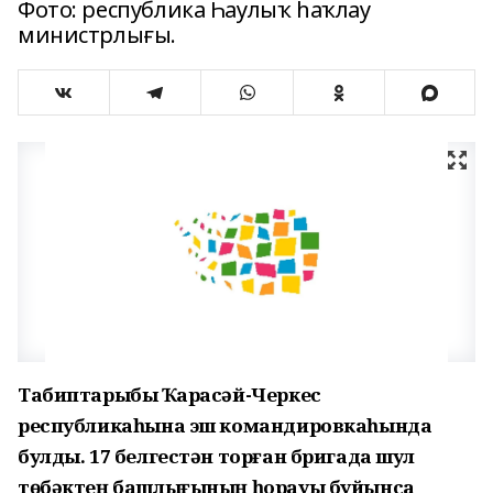
Фото: республика Һаулыҡ һаҡлау
министрлығы.
Табиптарыбыҙ Ҡарасәй-Черкес
республикаһына эш командировкаһында
булды. 17 белгестән торған бригада шул
төбәктең башлығының һорауы буйынса