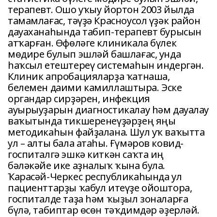
терапевт. Ошо уҡыу йортон 2003 йылда
тамамлағас, тәүҙә Красноусол үҙәк район
дауаханаһында табип-терапевт бурысын
атҡарған. Өфөләге клиникала бүлек
мөдире булып эшләй башлағас, унда
һаҡсыл етештереү системаһын индергән.
Клиник апробацияларҙа ҡатнаша,
белемен даими камиллаштыра. Эске
органдар сирҙәрен, инфекция
ауырыуҙарын диагностикалау һәм дауалау
ваҡытында тикшеренеүҙәрҙең яңы
методикаһын файҙалана. Шул уҡ ваҡытта
ул – алты бала атаһы. Ғүмәров ковид-
госпиталгә эшкә киткән саҡта иң
бәләкәйе ике аҙналыҡ ҡына була.
Ҡарасәй-Черкес республикаһында ул
пациенттарҙы ҡабул итеүҙе ойоштора,
госпиталде таҙа һәм ҡыҙыл зоналарға
бүлә, табиптар өсөн тәҡдимдәр әҙерләй.