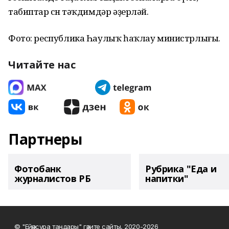
табиптар өсөн тәҡдимдәр әҙерләй.
Фото: республика Һаулыҡ һаҡлау министрлығы.
Читайте нас
Партнеры
Фотобанк
Рубрика "Еда и
журналистов РБ
напитки"
© "Ейәнсура таңдары" гәзите сайты, 2020-2026