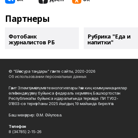
Партнеры
Фотобанк
Рубрика "Еда и
журналистов РБ
напитки"
© "Ейәнсура таңдары" гәзите сайты, 2020-2026
Об использовании персональных данных
Гәзит Элемтә, мәғлүмәт технологиялары һәм киң коммуникациялар
өлкәһендә күҙәтеү буйынса федераль хеҙмәттең Башҡортостан
Республикаһы буйынса идаралығында теркәлде. ПИ ТУ02-
01803-сө теркәү һаны 2025 йылдың 19 майында бирелгән.
Баш мөхәррир: Ә.М. Әйүпова.
Телефон
8 (34785) 2-15-26