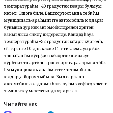
температураһы +40 градустан юғары булыуы
көтөлә. Ошоға бәйле, Башҡортостанда төбәк һәм
муниципаль-ара әһәмиәттәге автомобиль юлдары
буйынса ҙур йөк автомобилдәренең хәрәкәтенә
ваҡытлыса сикләү индерелде. Көндөҙ һауа
температураһы +32 градустан юғары күрәтелһә,
сәғәт иртәнге 10-дан киске 11-гә тиклем ауыр йөк
ташыған һәм күсәрҙәренә көсөргәнеш махсус
күрһәткестән артҡан транспорт сараларына төбәк
һәм муниципаль-ара әһәмиәттәге автомобиль
юлдарҙа йөрөү тыйыла. Был саралар
автомобиль юлдарын һаҡлау һәм хәүефһеҙ хәрәкәтте
тәьмин итеү маҡсатында уҙғарыла.
Читайте нас