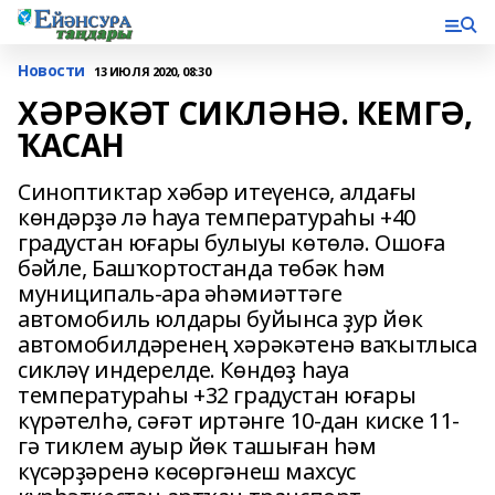
Новости
13 ИЮЛЯ 2020, 08:30
ХӘРӘКӘТ СИКЛӘНӘ. КЕМГӘ,
ҠАСАН
Синоптиктар хәбәр итеүенсә, алдағы
көндәрҙә лә һауа температураһы +40
градустан юғары булыуы көтөлә. Ошоға
бәйле, Башҡортостанда төбәк һәм
муниципаль-ара әһәмиәттәге
автомобиль юлдары буйынса ҙур йөк
автомобилдәренең хәрәкәтенә ваҡытлыса
сикләү индерелде. Көндөҙ һауа
температураһы +32 градустан юғары
күрәтелһә, сәғәт иртәнге 10-дан киске 11-
гә тиклем ауыр йөк ташыған һәм
күсәрҙәренә көсөргәнеш махсус