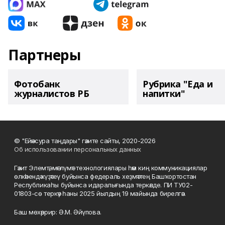
Партнеры
Фотобанк
Рубрика "Еда и
журналистов РБ
напитки"
© "Ейәнсура таңдары" гәзите сайты, 2020-2026
Об использовании персональных данных
Гәзит Элемтә, мәғлүмәт технологиялары һәм киң коммуникациялар
өлкәһендә күҙәтеү буйынса федераль хеҙмәттең Башҡортостан
Республикаһы буйынса идаралығында теркәлде. ПИ ТУ02-
01803-сө теркәү һаны 2025 йылдың 19 майында бирелгән.
Баш мөхәррир: Ә.М. Әйүпова.