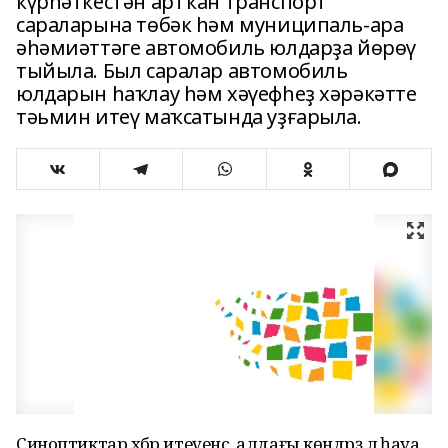
күрһәткестән артҡан транспорт
сараларына төбәк һәм муниципаль-ара
әһәмиәттәге автомобиль юлдарҙа йөрөү
тыйыла. Был саралар автомобиль
юлдарын һаҡлау һәм хәүефһеҙ хәрәкәтте
тәьмин итеү маҡсатында уҙғарыла.
Синоптиктар хәбәр итеүенсә, алдағы көндәрҙә лә һауа