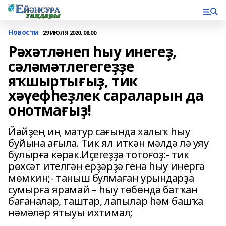
Новости
29 ИЮЛЯ 2020, 08:00
Рәхәтләнеп һыу инегеҙ,
сәләмәтлегегеҙҙе
яҡшыртығыҙ, тик
хәүефһеҙлек сараларын да
онотмағыҙ!
Йәйҙең иң матур сағында халыҡ һыу
буйына ағыла. Тик ял иткән мәлдә лә уяу
булырға кәрәк.Иҫегеҙҙә тотоғоҙ:- тик
рөхсәт ителгән ерҙәрҙә генә һыу инергә
мөмкин;- таныш булмаған урындарҙа
сумырға ярамай – һыу төбөндә батҡан
бағаналар, таштар, лапылар һәм башҡа
нәмәләр ятыуы ихтимал;