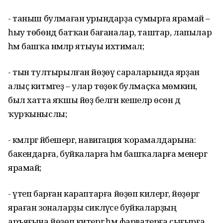
- таныш булмаған урындарҙа сумырға ярамай –
һыу төбөндә батҡан бағаналар, таштар, лапылар
һәм башҡа нәмәләр ятыуы ихтимал;
- тын тултырылған йөҙөү сараларында ярҙан
алыҫ китмәгеҙ – улар төҙөк булмаҫҡа мөмкин, ә
был хатта яҡшы йөҙә белгән кешеләр өсөн дә
ҡурҡыныслы;
- кәмәләргә йәбешергә, навигация ҡорамалдарына:
бакендарға, буйкаларға һәм башҡаларға менергә
ярамай;
- үтеп барған караптарға йөҙөп килергә, йөҙөргә
яраған зоналарҙы сикләүсе буйкаларҙың
аръяғына йөҙөп китергә һәм фарватерға сығырға