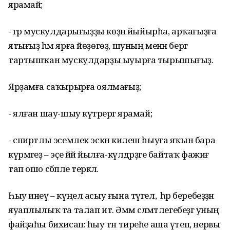
ярамай;
- әгәр мускулдарығыҙҙы көҙән йыйырһа, арҡағыҙға
ятығыҙ һәм ярға йөҙөгөҙ, шуның менән бергә
тартышҡан мускулдарҙы ыуырға тырышығыҙ.
Ярҙамға саҡырырға оялмағыҙ;
- ялған шау-шыу күтәрергә ярамай;
- спиртлы эсемлек эскән килеш һыуға яҡын бара
күрмәгеҙ – эҫе йәй йылға-күлдәрҙәге байтаҡ фажиғә
тап ошо сәбәпле теркәлә.
Һыу инеү – күңел асыу ғына түгел, ә һәр беребеҙҙән
яуаплылыҡ та талап итә. Әммә сәләмәтлегебеҙгә уның
файҙаһы бихисап: һыу тән тиреһе аша үтеп, нервы