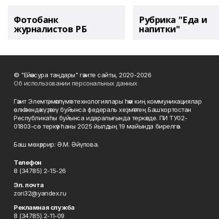
Фотобанк
Рубрика "Еда и
журналистов РБ
напитки"
© "Ейәнсура таңдары" гәзите сайты, 2020-2026
Об использовании персональных данных
Гәзит Элемтә, мәғлүмәт технологиялары һәм киң коммуникациялар
өлкәһендә күҙәтеү буйынса федераль хеҙмәттең Башҡортостан
Республикаһы буйынса идаралығында теркәлде. ПИ ТУ02-
01803-сө теркәү һаны 2025 йылдың 19 майында бирелгән.
Баш мөхәррир: Ә.М. Әйүпова.
Телефон
8 (34785) 2-15-26
Эл. почта
zori32@yandex.ru
Рекламная служба
8 (34785) 2-11-09