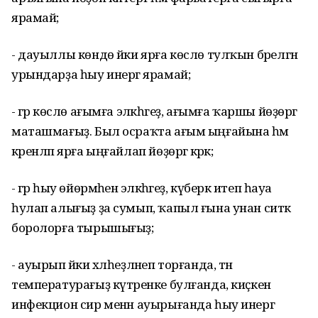
ярамай;
- дауыллы көндө йәки ярға көслө тулҡын бәрелгән
урындарҙа һыу инергә ярамай;
- әгәр көслө ағымға эләкһәгеҙ, ағымға ҡаршы йөҙөргә
маташмағыҙ. Был осраҡта ағым ыңғайына һәм
әкренләп ярға ыңғайлап йөҙөргә кәрәк;
- әгәр һыу өйөрмәһенә эләкһәгеҙ, күберәк итеп һауа
һулап алығыҙ ҙа сумып, ҡапыл ғына унан ситкә
боролорға тырышығыҙ;
- ауырып йәки хәлһеҙләнеп торғанда, тән
температурағыҙ күтәренке булғанда, киҫкен
инфекцион сир менән ауырығанда һыу инергә