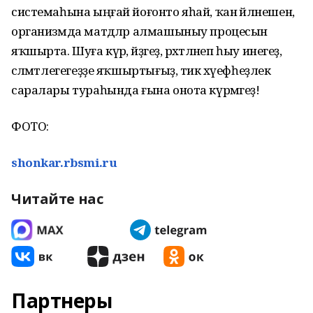
системаһына ыңғай йоғонто яһай, ҡан әйләнешен,
организмда матдәләр алмашыныу процесын
яҡшырта. Шуға күрә, әйҙәгеҙ, рәхәтләнеп һыу инегеҙ,
сәләмәтлегегеҙҙе яҡшыртығыҙ, тик хәүефһеҙлек
саралары тураһында ғына онота күрмәгеҙ!
ФОТО:
shonkar.rbsmi.ru
Читайте нас
Партнеры