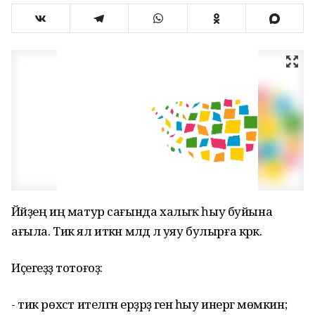
Йәйҙең иң матур сағында халыҡ һыу буйына
ағыла. Тик ял иткән мәлдә лә уяу булырға кәрәк.
Иҫегеҙҙә тотоғоҙ:
- тик рөхсәт ителгән ерҙәрҙә генә һыу инергә мөмкин;