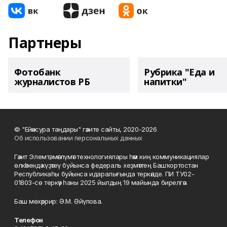
Партнеры
Фотобанк
Рубрика "Еда и
журналистов РБ
напитки"
© "Ейәнсура таңдары" гәзите сайты, 2020-2026
Об использовании персональных данных
Гәзит Элемтә, мәғлүмәт технологиялары һәм киң коммуникациялар
өлкәһендә күҙәтеү буйынса федераль хеҙмәттең Башҡортостан
Республикаһы буйынса идаралығында теркәлде. ПИ ТУ02-
01803-сө теркәү һаны 2025 йылдың 19 майында бирелгән.
Баш мөхәррир: Ә.М. Әйүпова.
Телефон