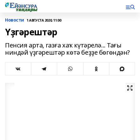
Новости
1 АВГУСТА 2020, 11:00
Үҙгәрештәр
Пенсия арта, газға хаҡ күтәрелә... Тағы
ниндәй үҙгәрештәр көтә беҙҙе бөгөндән?