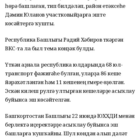
һөрә башлаған, тип билдәләп, район етәксеһе
Дәмин Юланов участковыйҙарға эште
көсәйтергә ҡушты.
Республика Башлығы Радий Хәбиров үткәргән
ВКС-та ла был тема көнүҙәк булды.
Үткән аҙнала республика юлдарында 68 юл-
транспорт фажиғәһе булған, уларҙа 86 кеше
йәрәхәтләнгән һәм 11 кешенең ғүмере өҙөлгән.
Эскән килеш рулгә ултырған кешеләрҙе асыҡлау
буйынса эш көсәйтелгән.
Башҡортостан Башлығы 22 июндә ЮХХДИ менән
берлектә иҫеректәрҙе асыҡлау буйынса эш
башларға ҡушҡайны. Шул көндән алып дәүләт