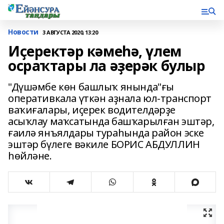
Новости
3 АВГУСТА 2020, 13:20
Иҫеректәр кәмеһә, үлем
осраҡтары ла әҙерәк булыр
"Дүшәмбе көн башлыҡ янында"ғы
оперативкала үткән аҙнала юл-транспорт
ваҡиғалары, иҫерек водителдәрҙе
асыҡлау маҡсатында башҡарылған эштәр,
ғаилә янъялдары тураһында район эске
эштәр бүлеге вәкиле БОРИС АБДУЛЛИН
һөйләне.