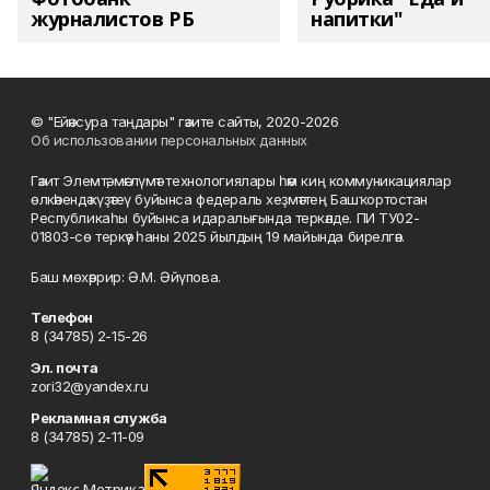
журналистов РБ
напитки"
© "Ейәнсура таңдары" гәзите сайты, 2020-2026
Об использовании персональных данных
Гәзит Элемтә, мәғлүмәт технологиялары һәм киң коммуникациялар
өлкәһендә күҙәтеү буйынса федераль хеҙмәттең Башҡортостан
Республикаһы буйынса идаралығында теркәлде. ПИ ТУ02-
01803-сө теркәү һаны 2025 йылдың 19 майында бирелгән.
Баш мөхәррир: Ә.М. Әйүпова.
Телефон
8 (34785) 2-15-26
Эл. почта
zori32@yandex.ru
Рекламная служба
8 (34785) 2-11-09