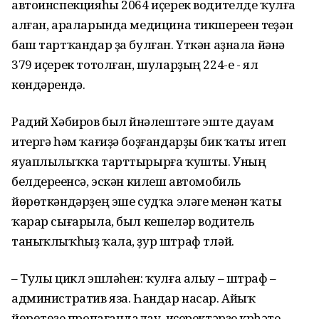
автоинспекцияһы 2064 иҫерек водителде ҡулға
алған, араларында медицина тикшереүен үтеүҙән
баш тартҡандар ҙа булған. Үткән аҙнала йәнә
379 иҫерек тотолған, шуларҙың 224-е - ял
көндәрендә.
Радий Хәбиров был йүнәлештәге эште дауам
итергә һәм ҡағиҙә боҙғандарҙы бик ҡаты итеп
яуаплылыҡҡа тарттырырға ҡушты. Уның
белдереүенсә, эскән килеш автомобиль
йөрөткәндәрҙең эше судҡа эләгеү менән ҡаты
ҡарар сығарыла, был кешеләр водитель
таныҡлыҡһыҙ ҡала, ҙур штраф түләй.
– Тулы цикл эшләһен: ҡулға алыу – штраф –
административ яза. Һандар насар. Айыҡ
йөрөтөүҙе пропагандалау, иҫеректәрҙе күрһәтеү