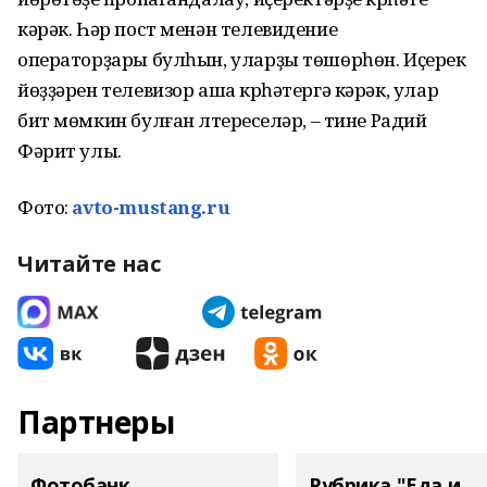
кәрәк. Һәр пост менән телевидение
операторҙары булһын, уларҙы төшөрһөн. Иҫерек
йөҙҙәрен телевизор аша күрһәтергә кәрәк, улар
бит мөмкин булған үлтереүселәр, – тине Радий
Фәрит улы.
Фото:
avto-mustang.ru
Читайте нас
Партнеры
Фотобанк
Рубрика "Еда и