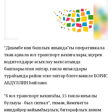
"Дүшәмбе көн башлыҡ янында"ғы оперативкала
үткән аҙнала юл-транспорт ваҡиғалары, иҫерек
водителдәрҙе асыҡлау маҡсатында
башҡарылған эштәр, ғаилә янъялдары
тураһында район эске эштәр бүлеге вәкиле БОРИС
АБДУЛЛИН һөйләне.
"6 юл-транспорт ваҡиғаһы, 15 ғаилә янъялы
булыуы - был сигнал", тимәк, йәмғиәттә
ниндәйҙер вайымһыҙлыҡ, битарафлыҡ хөкөм