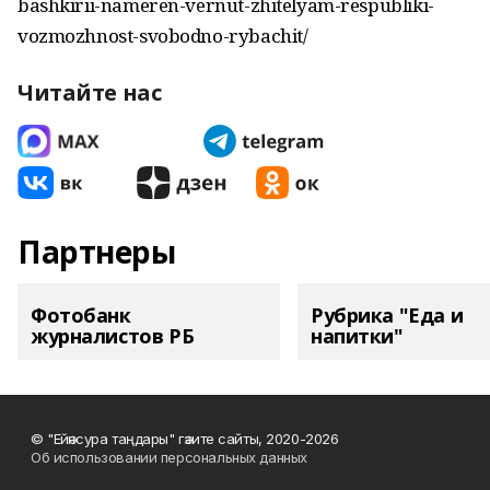
bashkirii-nameren-vernut-zhitelyam-respubliki-
vozmozhnost-svobodno-rybachit/
Читайте нас
Партнеры
Фотобанк
Рубрика "Еда и
журналистов РБ
напитки"
© "Ейәнсура таңдары" гәзите сайты, 2020-2026
Об использовании персональных данных