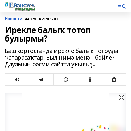
Новости
4 АВГУСТА 2020, 12:00
Ирекле балыҡ тотоп
булырмы?
Башҡортостанда ирекле балыҡ тотоуҙы
ҡатарасаҡтар. Был нимә менән бәйле?
Дауамын рәсми сайтта уҡығыҙ...