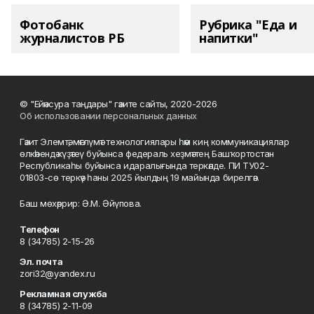
Фотобанк
Рубрика "Еда и
журналистов РБ
напитки"
© "Ейәнсура таңдары" гәзите сайты, 2020-2026
Об использовании персональных данных
Гәзит Элемтә, мәғлүмәт технологиялары һәм киң коммуникациялар
өлкәһендә күҙәтеү буйынса федераль хеҙмәттең Башҡортостан
Республикаһы буйынса идаралығында теркәлде. ПИ ТУ02-
01803-сө теркәү һаны 2025 йылдың 19 майында бирелгән.
Баш мөхәррир: Ә.М. Әйүпова.
Телефон
8 (34785) 2-15-26
Эл. почта
zori32@yandex.ru
Рекламная служба
8 (34785) 2-11-09