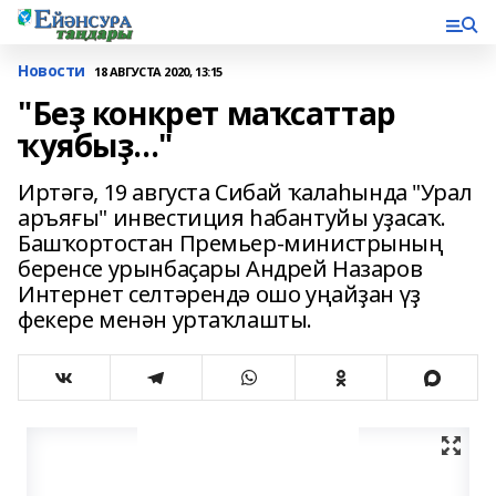
Новости
18 АВГУСТА 2020, 13:15
"Беҙ конкрет маҡсаттар
ҡуябыҙ..."
Иртәгә, 19 августа Сибай ҡалаһында "Урал
аръяғы" инвестиция һабантуйы уҙасаҡ.
Башҡортостан Премьер-министрының
беренсе урынбаҫары Андрей Назаров
Интернет селтәрендә ошо уңайҙан үҙ
фекере менән уртаҡлашты.