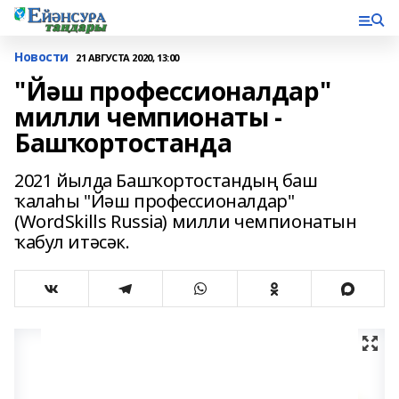
Новости
21 АВГУСТА 2020, 13:00
"Йәш профессионалдар"
милли чемпионаты -
Башҡортостанда
2021 йылда Башҡортостандың баш
ҡалаһы "Йәш профессионалдар"
(WordSkills Russia) милли чемпионатын
ҡабул итәсәк.