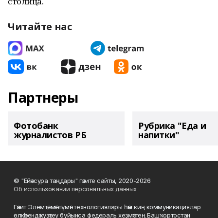
столица.
Читайте нас
Партнеры
Фотобанк
Рубрика "Еда и
журналистов РБ
напитки"
© "Ейәнсура таңдары" гәзите сайты, 2020-2026
Об использовании персональных данных
Гәзит Элемтә, мәғлүмәт технологиялары һәм киң коммуникациялар
өлкәһендә күҙәтеү буйынса федераль хеҙмәттең Башҡортостан