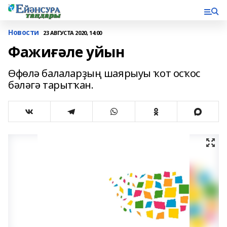
Новости
23 АВГУСТА 2020, 14:00
Фажиғәле уйын
Өфөлә балаларҙың шаярыуы ҡот осҡос
бәләгә тарытҡан.