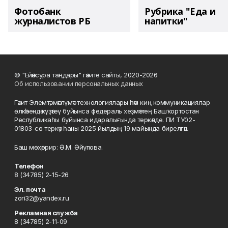
Фотобанк
Рубрика "Еда и
журналистов РБ
напитки"
© "Ейәнсура таңдары" гәзите сайты, 2020-2026
Об использовании персональных данных
Гәзит Элемтә, мәғлүмәт технологиялары һәм киң коммуникациялар
өлкәһендә күҙәтеү буйынса федераль хеҙмәттең Башҡортостан
Республикаһы буйынса идаралығында теркәлде. ПИ ТУ02-
01803-сө теркәү һаны 2025 йылдың 19 майында бирелгән.
Баш мөхәррир: Ә.М. Әйүпова.
Телефон
8 (34785) 2-15-26
Эл. почта
zori32@yandex.ru
Рекламная служба
8 (34785) 2-11-09