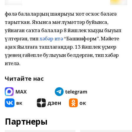
Өфөлә балаларҙың шаярыуы ҡот осҡос бәләгә
тарытҡан. Яҡынса мәғлүмәттәр буйынса,
уйнаған саҡта балалар 8 йәшлек ҡыҙҙы быуып
үлтергән, тип
хәбәр итә
“Башинформ”. Мәйете
аҙаҡ йылғаға ташлағандар. 13 йәшлек үҫмер
үҙенең ғәйепле булыуын белдергән, тип хәбәр
ителә.
Читайте нас
Партнеры