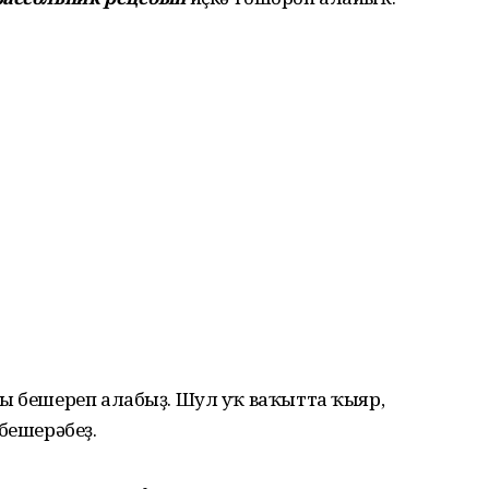
һы бешереп алабыҙ. Шул уҡ ваҡытта ҡыяр,
бешерәбеҙ.