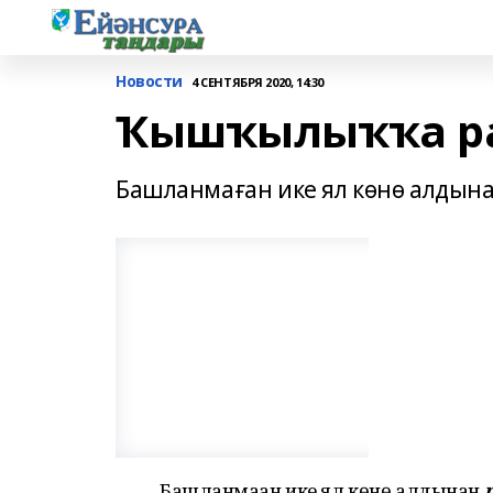
Новости
4 СЕНТЯБРЯ 2020, 14:30
Ҡышҡылыҡҡа ра
Башланмаған ике ял көнө алдына
Башланмаған ике ял көнө алдынан