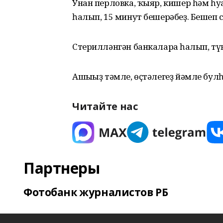
Унан перловка, ҡыяр, кишер һәм һуғ
һалып, 15 минут бешерәбеҙ. Бешеп с
Стерилләнгән банкаларға һалып, тү
Ашығыҙ тәмле, өҫтәлегеҙ йәмле бул
Читайте нас
Партнеры
Фотобанк журналистов РБ