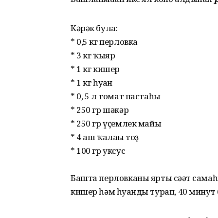
Кәрәк була:
* 0,5 кг перловка
* 3 кг ҡыяр
* 1 кг кишер
* 1 кг һуған
* 0, 5 л томат пастаһы
* 250 гр шәкәр
* 250 гр үҫемлек майы
* 4 аш ҡалағы тоҙ
* 100 гр уксус
Башта перловканы ярты сәғәт сама
кишер һәм һуғанды турап, 40 минут 