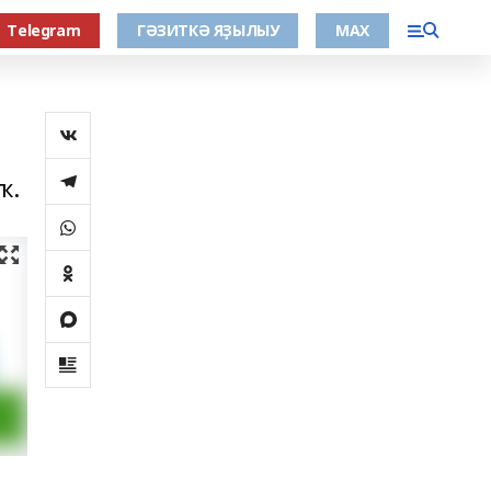
Тelegram
ГӘЗИТКӘ ЯҘЫЛЫУ
МАХ
ҡ.