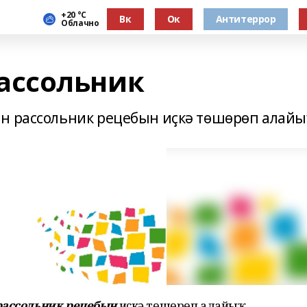
+20 °С
Вк
Ок
Антитеррор
Облачно
ссольник
н рассольник рецебын иҫкә төшөрөп алайы
рассольник рецебын
иҫкә төшөрөп алайыҡ.