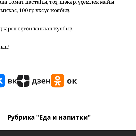
анға томат пастаһы, тоҙ, шәкәр, үҫемлек майы
ыҡҡас, 100 гр уксус ҡоябыҙ.
ңкәреп өҫтөн ҡаплап ҡуябыҙ.
һын!
Рубрика "Еда и напитки"