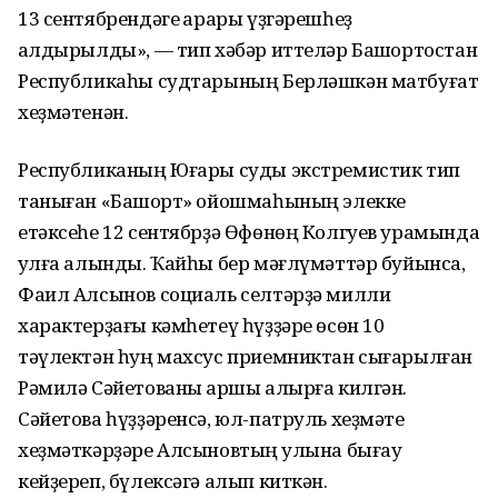
13 сентябрендәге ҡарары үҙгәрешһеҙ
ҡалдырылды», — тип хәбәр иттеләр Башҡортостан
Республикаһы судтарының Берләшкән матбуғат
хеҙмәтенән.
Республиканың Юғары суды экстремистик тип
таныған «Башҡорт» ойошмаһының элекке
етәксеһе 12 сентябрҙә Өфөнөң Колгуев урамында
ҡулға алынды. Ҡайһы бер мәғлүмәттәр буйынса,
Фаил Алсынов социаль селтәрҙә милли
характерҙағы кәмһетеү һүҙҙәре өсөн 10
тәүлектән һуң махсус приемниктан сығарылған
Рәмилә Сәйетованы ҡаршы алырға килгән.
Сәйетова һүҙҙәренсә, юл-патруль хеҙмәте
хеҙмәткәрҙәре Алсыновтың ҡулына бығау
кейҙереп, бүлексәгә алып киткән.