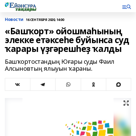
Новости
16 СЕНТЯБРЯ 2020, 14:00
«Башҡорт» ойошмаһының
элекке етәксеһе буйынса суд
ҡарары үҙгәрешһеҙ ҡалды
Башҡортостандың Юғары суды Фаил
Алсыновтың ялыуын ҡараны.