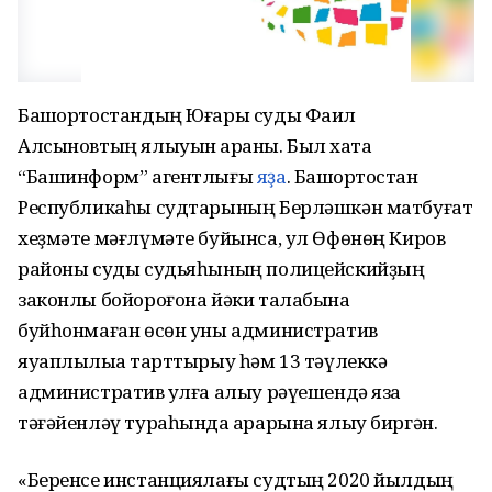
Башҡортостандың Юғары суды Фаил
Алсыновтың ялыуын ҡараны. Был хаҡта
“Башинформ” агентлығы
яҙа
. Башҡортостан
Республикаһы судтарының Берләшкән матбуғат
хеҙмәте мәғлүмәте буйынса, ул Өфөнөң Киров
районы суды судьяһының полицейскийҙың
законлы бойороғона йәки талабына
буйһонмаған өсөн уны административ
яуаплылыҡҡа тарттырыу һәм 13 тәүлеккә
административ ҡулға алыу рәүешендә яза
тәғәйенләү тураһында ҡарарына ялыу биргән.
«Беренсе инстанциялағы судтың 2020 йылдың