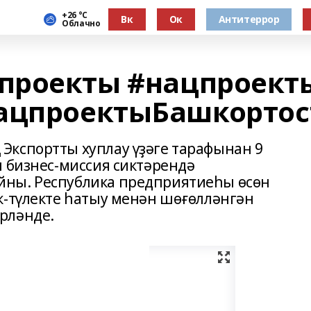
+26 °С
Вк
Ок
Антитеррор
Облачно
проекты #нацпроект
нацпроектыБашкорто
Экспортты хуплау үҙәге тарафынан 9
н бизнес-миссия сиктәрендә
ны. Республика предприятиеһы өсөн
ҡ-түлекте һатыу менән шөғөлләнгән
рләнде.