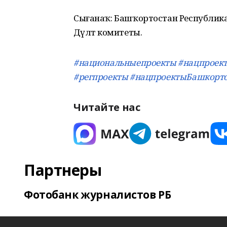
Сығанаҡ: Башҡортостан Республик
Дәүләт комитеты.
#национальныепроекты
#нацпроек
#регпроекты
#нацпроектыБашкорто
Читайте нас
Партнеры
Фотобанк журналистов РБ