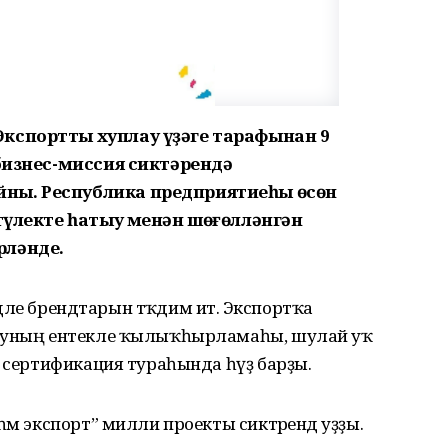
кспортты хуплау үҙәге тарафынан 9
 бизнес-миссия сиктәрендә
ны. Республика предприятиеһы өсөн
-түлекте һатыу менән шөғөлләнгән
рләнде.
лдәле брендтарын тәҡдим итә. Экспортҡа
м уның ентекле ҡылыҡһырламаһы, шулай уҡ
м сертификация тураһында һүҙ барҙы.
әм экспорт” милли проекты сиктәрендә уҙҙы.