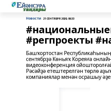
Новости
21 СЕНТЯБРЯ 2020, 06:33
#национальные
#регпроекты #
Башҡортостан Республикаһының 
сентябрҙә Көньяҡ Кореяға онлай
видеоконференция ойошторолғай
Рәсәйҙә етештерелгән төрлө аҙы
компаниялар менән осрашыу әҙе