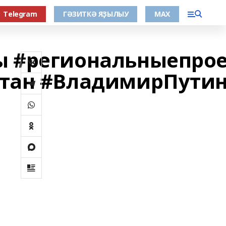
Тelegram
ГӘЗИТКӘ ЯҘЫЛЫУ
МАХ
ы #региональныепро
стан #ВладимирПути