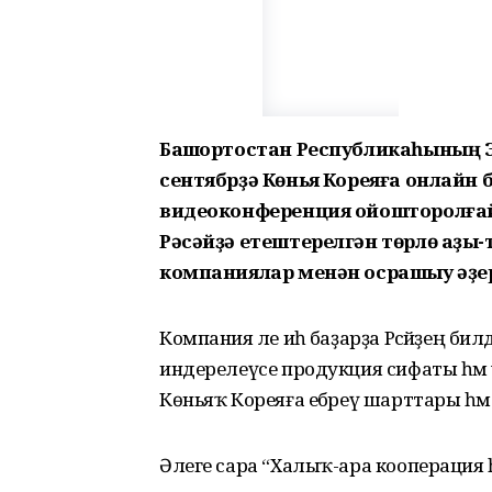
Башҡортостан Республикаһының Э
сентябрҙә Көньяҡ Кореяға онлайн
видеоконференция ойошторолғай
Рәсәйҙә етештерелгән төрлө аҙыҡ
компаниялар менән осрашыу әҙе
Компания әле иһә баҙарҙа Рәсәйҙең би
индерелеүсе продукция сифаты һә
Көньяҡ Кореяға ебәреү шарттары һә
Әлеге сара “Халыҡ-ара кооперация һ