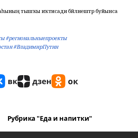
аһының тышҡы иҡтисади бәйләнештәр буйынса
ты
#региональныепроекты
стан
#ВладимирПутин
Рубрика "Еда и напитки"