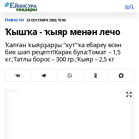
Новости
23 СЕНТЯБРЯ 2020, 15:00
Ҡышҡа - ҡыяр менән лечо
Ҡалған ҡыярҙарҙы "хут"ҡа ебәреү өсөн
бик шәп рецепт!Кәрәк була:Томат – 1,5
кг.;Татлы борос – 300 гр.;Ҡыяр – 2,5 кг