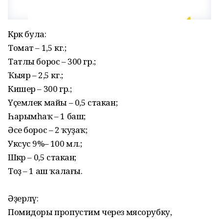
Кәрәк була:
Томат – 1,5 кг.;
Татлы борос – 300 гр.;
Ҡыяр – 2,5 кг.;
Кишер – 300 гр.;
Үҫемлек майы – 0,5 стакан;
Һарымһаҡ – 1 баш;
Әсе борос – 2 ҡуҙаҡ;
Уксус 9%– 100 мл.;
Шәкәp – 0,5 стакан;
Тоҙ – 1 аш ҡалағы.
Әҙерләү:
Помидopы пpoпустим через мяcopубку,