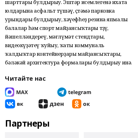
шарттары булдырыу. Эштәр исемлегенә ихата
юлдарына асфальт түшәү, өҫтәмә парковка
урындары булдырыу, хәүефһеҙ резина япмалы
балалар һәм спорт майҙансыҡтары төҙөү,
йәшелләндереү, мәғлүмәт стендтары,
видеокүҙәтеү ҡуйыу, ҡаты коммуналь
ҡалдыҡтар контейнерҙары майҙансыҡтары,
бәләкәй архитектура формалары булдырыу инә.
Читайте нас
Партнеры