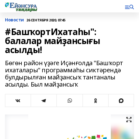
Новости
26 СЕНТЯБРЯ 2020, 07:45
#БашҡортИхатаһы":
балалар майҙансығы
асылды!
Бөгөн район үҙәге Иҫәнғолда "Башҡорт
ихаталары" программаһы сиктәрендә
булдырылған майҙансыҡ тантаналы
асылды. Был майҙансыҡ