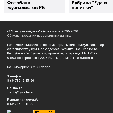
Фотобанк
Рубрика "Еда и
журналистов РБ
напитки"
© "Ейәнсура таңдары" гәзите сайты, 2020-2026
Об использовании персональных данных
Гәзит Элемтә, мәғлүмәт технологиялары һәм киң коммуникациялар
өлкәһендә күҙәтеү буйынса федераль хеҙмәттең Башҡортостан
Республикаһы буйынса идаралығында теркәлде. ПИ ТУ02-
01803-сө теркәү һаны 2025 йылдың 19 майында бирелгән.
Баш мөхәррир: Ә.М. Әйүпова.
Телефон
8 (34785) 2-15-26
Эл. почта
zori32@yandex.ru
Рекламная служба
8 (34785) 2-11-09