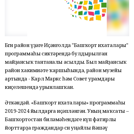
Бөгөн район үҙәге Иҫәнғолда "Башҡорт ихаталары"
программаһы сиктәрендә булдырылған
майҙансыҡ тантаналы асылды. Был майҙансыҡ
район хакимиәте ҡаршыһында, район музейы
артында - Карл Маркс һәм Совет урамдары
киҫелешендә урынлашҡан.
Әткәндәй. «Башҡорт ихаталары» программаһы
2019-2024 йылдарға иҫәпләнгән. Уның маҡсаты –
Башҡортостан биләмәһендәге күп фатирлы
йорттарҙа граждандар өсөн уңайлы йәшәү