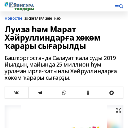
Новости
28 СЕНТЯБРЯ 2020, 14:00
Луиза һәм Марат
Хәйруллиндарға хөкөм
ҡарары сығарылды
Башҡортостанда Салауат ҡала суды 2019
йылдың майында 25 миллион һум
урлаған ирле-ҡатынлы Хәйруллиндарға
хөкөм ҡарары сығарҙы.