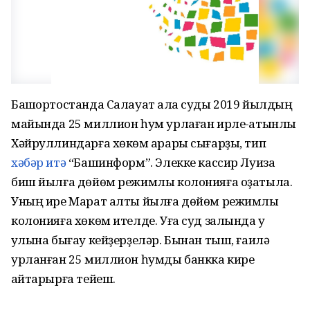
Башҡортостанда Салауат ҡала суды 2019 йылдың
майында 25 миллион һум урлаған ирле-ҡатынлы
Хәйруллиндарға хөкөм ҡарары сығарҙы, тип
хәбәр итә
“Башинформ”. Элекке кассир Луиза
биш йылға дөйөм режимлы колонияға оҙатыла.
Уның ире Марат алты йылға дөйөм режимлы
колонияға хөкөм ителде. Уға суд залында уҡ
ҡулына бығау кейҙерҙеләр. Бынан тыш, ғаилә
урланған 25 миллион һумды банкка кире
ҡайтарырға тейеш.