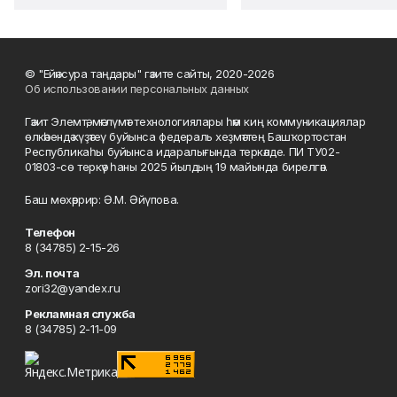
© "Ейәнсура таңдары" гәзите сайты, 2020-2026
Об использовании персональных данных
Гәзит Элемтә, мәғлүмәт технологиялары һәм киң коммуникациялар
өлкәһендә күҙәтеү буйынса федераль хеҙмәттең Башҡортостан
Республикаһы буйынса идаралығында теркәлде. ПИ ТУ02-
01803-сө теркәү һаны 2025 йылдың 19 майында бирелгән.
Баш мөхәррир: Ә.М. Әйүпова.
Телефон
8 (34785) 2-15-26
Эл. почта
zori32@yandex.ru
Рекламная служба
8 (34785) 2-11-09