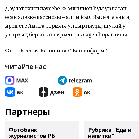
Дәүләт ғәйепләүсеһе 25 миллион һум урлаған
өсөн элекке кассирҙы – алты йыл йылға, ә уның
ирен ете йылға төрмәгә ултыртыуҙы, шулай уҡ
уларҙың бер йылға иркен сикләүен һорағайны.
Фото: Ксения Калинина / “Башинформ”.
Читайте нас
Партнеры
Фотобанк
Рубрика "Еда и
журналистов РБ
напитки"