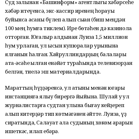
Суд залынан «Башинформ» агентлығы хәбәрсеһе
хәбәр итеүенсә, экс-кассир иренең һорауы
буйынса аҡсаны бүлеп алып сыҡҡан (биш меңдән
100 мең һумға тиклем). Ире бөтәһен дә казинола
отторған. Юғалыр алдынан Луиза 1,5 миллион
һум урлаған, ул ысын купюралар урынына
ялғанын һалған. Хәйруллиндарҙың балалары
ата-әсәһе ҡылған енәйәт тураһында телевизорҙан
белгән, тиелә эш материалдарында.
Мараттың һүҙҙәренсә, ул ҡатыны менән юғары
инстанцияға ялыу бирергә йыйына. Шулай уҡ ул
журналистарға судтан ҡулына бығау кейҙереп
алып китерҙәр тип көтмәгәнен әйтте. Луиза, үҙ
сиратында, Салауат ҡала судының хөкөм ҡарарын
ишеткәс, илап ебәрә.