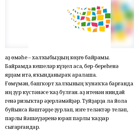
Ҡаҙ өмәһе – халҡыбыҙҙың көҙгө байрамы.
Байрамда кешеләр күңел аса, бер-береһенә
ярҙам итә, яҡынданыраҡ аралаша.
Ғөмүмән, башҡорт халҡының ҡунаҡҡа барғанда
иң ҙур күстәнәсе ҡаҙ булған. Ҡаҙ итенән ниндәй
генә ризыҡтар әҙерләмәйҙәр. Туйҙарҙа ла йола
буйынса йәштәрҙе ҙурлап, изге теләктәр теләп,
парлы йәшәүҙәренә юрап парлы ҡаҙҙар
сығарғандар.