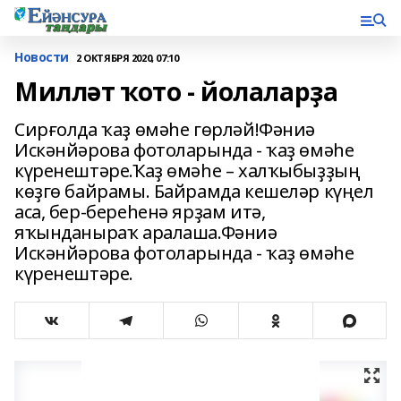
Новости
2 ОКТЯБРЯ 2020, 07:10
Милләт ҡото - йолаларҙа
Сирғолда ҡаҙ өмәһе гөрләй!Фәниә
Искәнйәрова фотоларында - ҡаҙ өмәһе
күренештәре.Ҡаҙ өмәһе – халҡыбыҙҙың
көҙгө байрамы. Байрамда кешеләр күңел
аса, бер-береһенә ярҙам итә,
яҡынданыраҡ аралаша.Фәниә
Искәнйәрова фотоларында - ҡаҙ өмәһе
күренештәре.