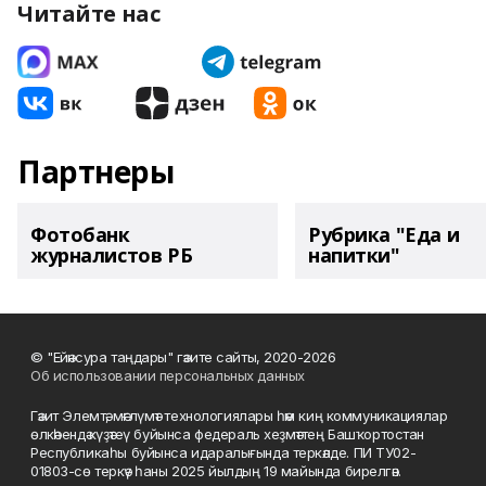
Читайте нас
Партнеры
Фотобанк
Рубрика "Еда и
журналистов РБ
напитки"
© "Ейәнсура таңдары" гәзите сайты, 2020-2026
Об использовании персональных данных
Гәзит Элемтә, мәғлүмәт технологиялары һәм киң коммуникациялар
өлкәһендә күҙәтеү буйынса федераль хеҙмәттең Башҡортостан
Республикаһы буйынса идаралығында теркәлде. ПИ ТУ02-
01803-сө теркәү һаны 2025 йылдың 19 майында бирелгән.