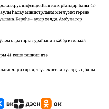
коронавирус инфекцияһын йоҡторғандар һаны 42-
. Һаулыҡ һаҡлау министрлығы мәғлүмәттәренә
уалана. Береһе – ауыр хәлдә. Амбулатор
 үлем осраҡтары тураһында хәбәр ителмәй.
ры 41 кеше тәшкил итә.
әгәндәр ҙә арта, тәүлек эсендә уларҙың һаны