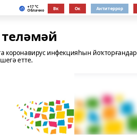
+17 °С
Вк
Ок
Антитеррор
Облачно
ә теләмәй
ата коронавирус инфекцияһын йоҡторғандар
ешегә етте.