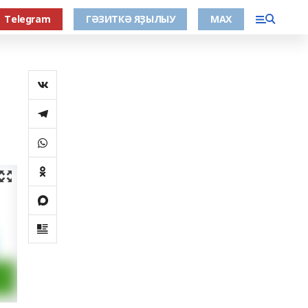
Тelegram
ГӘЗИТКӘ ЯҘЫЛЫУ
МАХ