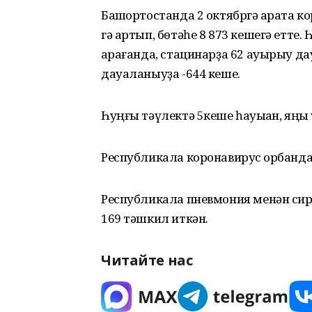
Башҡортостанда 2 октябргә ҡарата 
гә артып, бөтәһе 8 873 кешегә етте
ҡарағанда, стацинарҙа 62 ауырыу да
дауаланыуҙа -644 кеше.
Һуңғы тәүлектә 5кеше һауыҡҡан, яңы
Республикала коронавирус ҡорбанда
Республикала пневмония менән сирл
169 тәшкил иткән.
Читайте нас