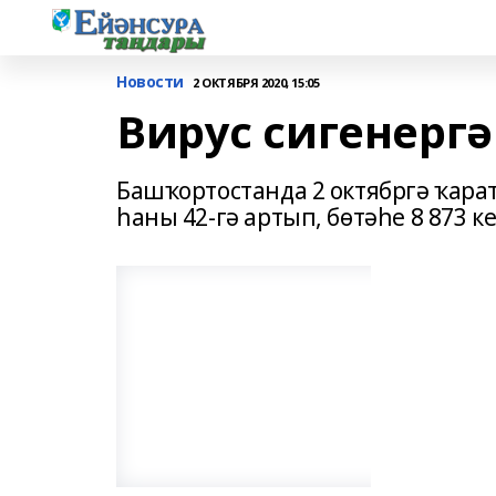
Новости
2 ОКТЯБРЯ 2020, 15:05
Вирус сигенерг
Башҡортостанда 2 октябргә ҡар
һаны 42-гә артып, бөтәһе 8 873 к