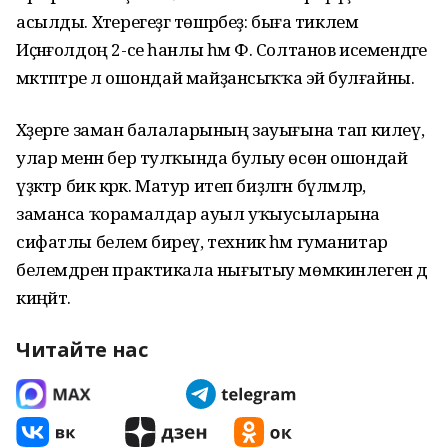
асылды. Хәтерегеҙгә төшәрәбеҙ: быға тиклем
Иҫәнғолдоң 2-се һанлы һәм Ф. Солтанов исемендәге
мәктәптәре лә ошондай майҙансыҡҡа эйә булғайны.
Хәҙерге заман балаларының зауығына тап килеү,
улар менән бер тулҡында булыу өсөн ошондай
үҙәктәр бик кәрәк. Матур итеп биҙәлгән бүлмәләр,
заманса ҡорамалдар ауыл уҡыусыларына
сифатлы белем биреү, техник һәм гуманитар
белемдәрен практикала нығытыу мөмкинлеген дә
киңәйтә.
Читайте нас