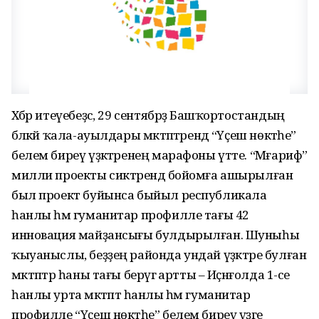
Хәбәр итеүебеҙсә, 29 сентябрҙә Башҡортостандың
бәләкәй ҡала-ауылдары мәктәптәрендә “Үҫеш нөктәһе”
белем биреү үҙәктәренең марафоны үтте. “Мәғариф”
милли проекты сиктәрендә бойомға ашырылған
был проект буйынса быйыл республикала
һанлы һәм гуманитар профилле тағы 42
инновация майҙансығы булдырылған. Шуныһы
ҡыуаныслы, беҙҙең районда ундай үҙәктәре булған
мәктәптәр һаны тағы берәүгә артты – Иҫәнғолда 1-се
һанлы урта мәктәптә һанлы һәм гуманитар
профилле “Үҫеш нөктәһе” белем биреү үҙәге