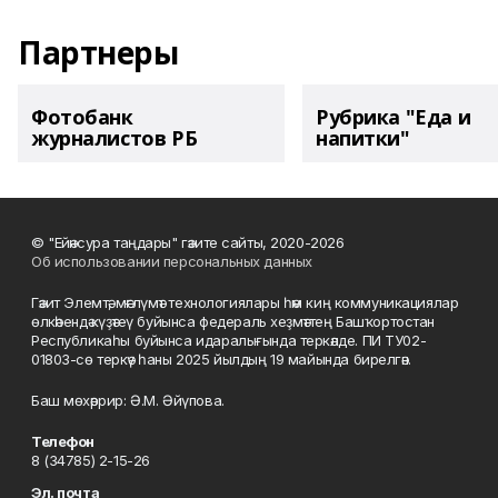
Партнеры
Фотобанк
Рубрика "Еда и
журналистов РБ
напитки"
© "Ейәнсура таңдары" гәзите сайты, 2020-2026
Об использовании персональных данных
Гәзит Элемтә, мәғлүмәт технологиялары һәм киң коммуникациялар
өлкәһендә күҙәтеү буйынса федераль хеҙмәттең Башҡортостан
Республикаһы буйынса идаралығында теркәлде. ПИ ТУ02-
01803-сө теркәү һаны 2025 йылдың 19 майында бирелгән.
Баш мөхәррир: Ә.М. Әйүпова.
Телефон
8 (34785) 2-15-26
Эл. почта