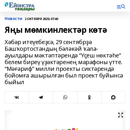
Новости
2 ОКТЯБРЯ 2020, 07:40
Яңы мөмкинлектәр көтә
Хәбәр итеүебеҙсә, 29 сентябрҙә
Башҡортостандың бәләкәй ҡала-
ауылдары мәктәптәрендә “Үҫеш нөктәһе”
белем биреү үҙәктәренең марафоны үтте.
“Мәғариф” милли проекты сиктәрендә
бойомға ашырылған был проект буйынса
быйыл