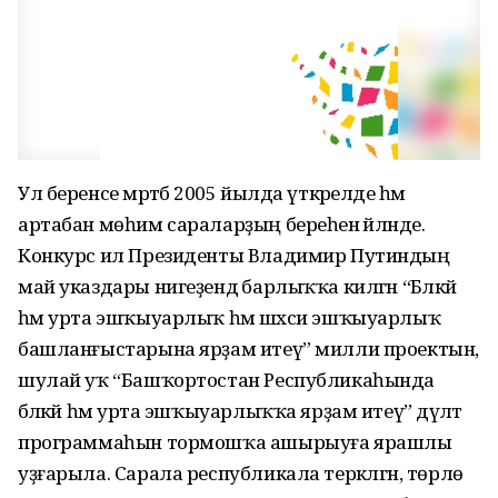
Ул беренсе мәртәбә 2005 йылда үткәрелде һәм
артабан мөһим сараларҙың береһенә әйләнде.
Конкурс ил Президенты Владимир Путиндың
май указдары нигеҙендә барлыҡҡа килгән “Бәләкәй
һәм урта эшҡыуарлыҡ һәм шәхси эшҡыуарлыҡ
башланғыстарына ярҙам итеү” милли проектын,
шулай уҡ “Башҡортостан Республикаһында
бәләкәй һәм урта эшҡыуарлыҡҡа ярҙам итеү” дәүләт
программаһын тормошҡа ашырыуға ярашлы
уҙғарыла. Сарала республикала теркәлгән, төрлө