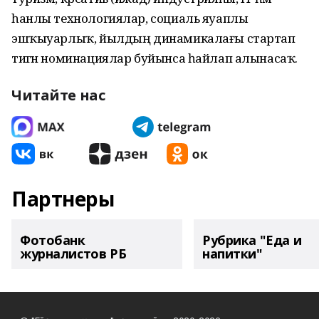
һанлы технологиялар, социаль яуаплы
эшҡыуарлыҡ, йылдың динамикалағы стартап
тигән номинациялар буйынса һайлап алынасаҡ.
Читайте нас
Партнеры
Фотобанк
Рубрика "Еда и
журналистов РБ
напитки"