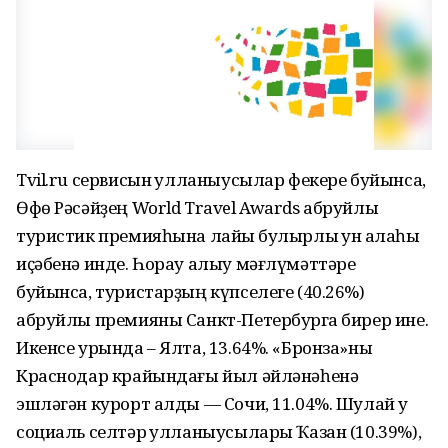
Tvil.ru сервисын ҡулланыусылар фекере буйынса,
Өфө Рәсәйҙең World Travel Awards абруйлы
туристик премияһына лайыҡ булырлыҡ ун ҡалаһы
иҫәбенә инде. Һорау алыу мәғлүмәттәре
буйынса, туристарҙың күпселеге (40.26%)
абруйлы премияны Санкт-Петербургҡа бирер ине.
Икенсе урында – Ялта, 13.64%. «Бронза»ны
Краснодар крайындағы йыл әйләнәһенә
эшләгән курорт алды — Сочи, 11.04%. Шулай уҡ
социаль селтәр ҡулланыусылары Ҡазан (10.39%),