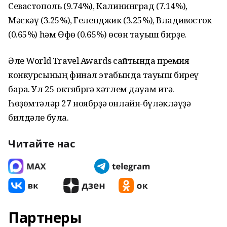
Севастополь (9.74%), Калининград (7.14%),
Мәскәү (3.25%), Геленджик (3.25%), Владивосток
(0.65%) һәм Өфө (0.65%) өсөн тауыш бирҙе.
Әле World Travel Awards сайтында премия
конкурсының финал этабында тауыш биреү
бара. Ул 25 октябргә хәтлем дауам итә.
Һөҙөмтәләр 27 ноябрҙә онлайн-бүләкләүҙә
билдәле була.
Читайте нас
Партнеры