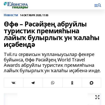
Новости
14 ОКТЯБРЯ 2020, 11:00
Өфө – Рәсәйҙең абруйлы
туристик премияһына
лайыҡ булырлыҡ ун ҡалаһы
иҫәбендә
Tvil.ru сервисын ҡулланыусылар фекере
буйынса, Өфө Рәсәйҙең World Travel
Awards абруйлы туристик премияһына
лайыҡ булырлыҡ ун ҡалаһы иҫәбенә инде.