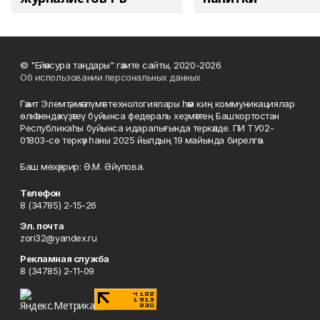
© "Ейәнсура таңдары" гәзите сайты, 2020-2026
Об использовании персональных данных
Гәзит Элемтә, мәғлүмәт технологиялары һәм киң коммуникациялар
өлкәһендә күҙәтеү буйынса федераль хеҙмәттең Башҡортостан
Республикаһы буйынса идаралығында теркәлде. ПИ ТУ02-
01803-сө теркәү һаны 2025 йылдың 19 майында бирелгән.
Баш мөхәррир: Ә.М. Әйүпова.
Телефон
8 (34785) 2-15-26
Эл. почта
zori32@yandex.ru
Рекламная служба
8 (34785) 2-11-09