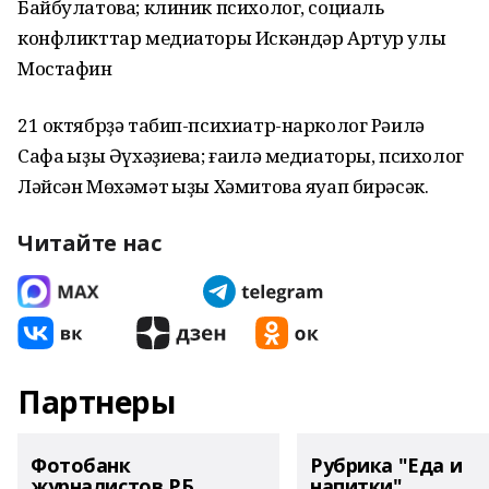
Байбулатова; клиник психолог, социаль
конфликттар медиаторы Искәндәр Артур улы
Мостафин
21 октябрҙә табип-психиатр-нарколог Рәилә
Сафа ҡыҙы Әүхәҙиева; ғаилә медиаторы, психолог
Ләйсән Мөхәмәт ҡыҙы Хәмитова яуап бирәсәк.
Читайте нас
Партнеры
Фотобанк
Рубрика "Еда и
журналистов РБ
напитки"