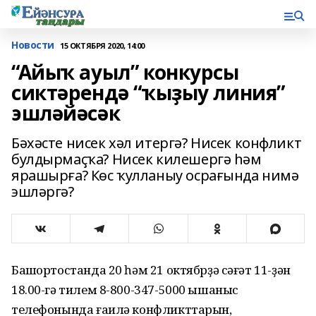
Новости
15 ОКТЯБРЯ 2020, 14:00
“Айыҡ ауыл” конкурсы
сиктәрендә “ҡыҙыу линия”
эшләйәсәк
Бәхәсте нисек хәл итергә? Нисек конфликт
булдырмаҫҡа? Нисек килешергә һәм
ярашырға? Көс ҡулланыу осрағында нимә
эшләргә?
Башҡортостанда 20 һәм 21 октябрҙә сәғәт 11-ҙән
18.00-гә тилем 8-800-347-5000 ышаныс
телефонында ғаилә конфликттарын,