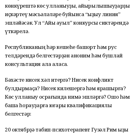
көнкүрештә көс ҡулланыуҙы, айырылышыуҙарҙы
иҫкәртеү мәсьәләләре буйынса “ҡыҙыу линия”
эшләйәсәк. Ул “Айыҡ ауыл” конкурсы сиктәрендә
үткәрелә.
Республиканың һәр кешеһе башҡорт һәм рус
телдәрендә белгестәрҙән аноним һәм бушлай
консультация ала аласаҡ.
Бәхәсте нисек хәл итергә? Нисек конфликт
булдырмаҫҡа? Нисек килешергә һәм ярашырға?
Көс ҡулланыу осрағында нимә эшләргә? Ошо һәм
башҡа һорауҙарға юғары квалификациялы
белгестәр:
20 октябрҙә табип-психотерапевт Гузәл Рим ҡыҙы