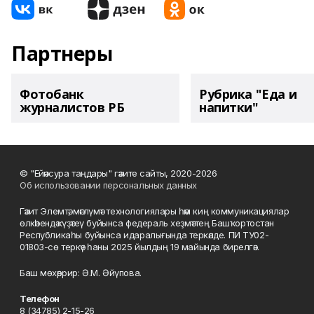
Партнеры
Фотобанк
Рубрика "Еда и
журналистов РБ
напитки"
© "Ейәнсура таңдары" гәзите сайты, 2020-2026
Об использовании персональных данных
Гәзит Элемтә, мәғлүмәт технологиялары һәм киң коммуникациялар
өлкәһендә күҙәтеү буйынса федераль хеҙмәттең Башҡортостан
Республикаһы буйынса идаралығында теркәлде. ПИ ТУ02-
01803-сө теркәү һаны 2025 йылдың 19 майында бирелгән.
Баш мөхәррир: Ә.М. Әйүпова.
Телефон
8 (34785) 2-15-26