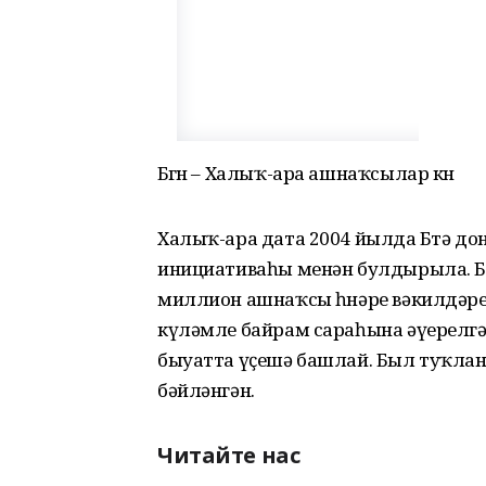
Бөгөн – Халыҡ-ара ашнаҡсылар көнө
Халыҡ-ара дата 2004 йылда Бөтә д
инициативаһы менән булдырыла. Бы
миллион ашнаҡсы һөнәре вәкилдәре 
күләмле байрам сараһына әүерелгән
быуатта үҫешә башлай. Был туҡл
бәйләнгән.
Читайте нас