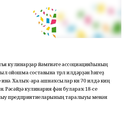
онъя кулинарҙар йәмғиәте ассоциацияһының
л ойошма составына төрлө илдәрҙән һигеҙ
инә. Халыҡ-ара ашнаҡсылар көнө 70 илдә киң
. Рәсәйҙә кулинария фән булараҡ 18-се
аныу предприятиеларының таралыуы менән