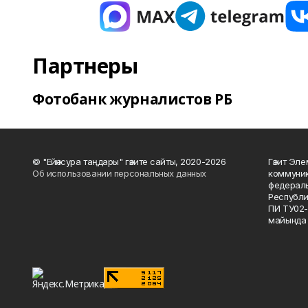
Партнеры
Фотобанк журналистов РБ
© "Ейәнсура таңдары" гәзите сайты, 2020-2026
Гәзит Эле
Об использовании персональных данных
коммуник
федераль
Республи
ПИ ТУ02-
майында 