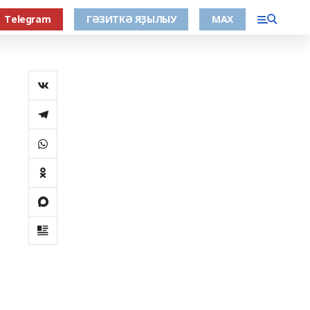
Тelegram
ГӘЗИТКӘ ЯҘЫЛЫУ
МАХ