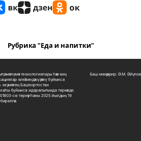
Рубрика "Еда и напитки"
мтә, мәғлүмәт технологиялары һәм киң
Баш мөхәррир: Ә.М. Әйүпов
ациялар өлкәһендә күҙәтеү буйынса
 хеҙмәттең Башҡортостан
каһы буйынса идаралығында теркәлде.
01803-сө теркәү һаны 2025 йылдың 19
бирелгән.