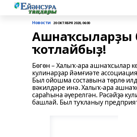
Новости
20 ОКТЯБРЯ 2020, 06:00
Ашнаҡсыларҙы 
ҡотлайбыҙ!
Бөгөн – Халыҡ-ара ашнаҡсылар к
кулинарҙар йәмғиәте ассоциац
Был ойошма составына төрлө ил
вәкилдәре инә. Халыҡ-ара ашнаҡ
сараһына әүерелгән. Рәсәйҙә кул
башлай. Был туҡланыу предприя