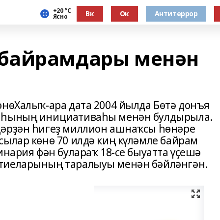
+20 °С
Вк
Ок
Антитеррор
Ясно
байрамдары менән
өнөХалыҡ-ара дата 2004 йылда Бөтә донъя
ияһының инициативаһы менән булдырыла.
дәрҙән һигеҙ миллион ашнаҡсы һөнәре
сылар көнө 70 илдә киң күләмле байрам
инария фән булараҡ 18-се быуатта үҫешә
тиеларының таралыуы менән бәйләнгән.