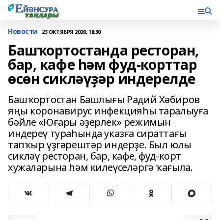
Новости
23 ОКТЯБРЯ 2020, 18:30
Башҡортостанда ресторан,
бар, кафе һәм фуд-корттар
өсөн сикләүҙәр индерелде
Башҡортостан Башлығы Радий Хәбиров
яңы коронавирус инфекцияһы таралыуға
бәйле «Юғары әҙерлек» режимын
индереү тураһында указға сираттағы
тапҡыр үҙгәрештәр индерҙе. Был юлы
сикләү ресторан, бар, кафе, фуд-корт
хужаларына һәм килеүселәргә ҡағыла.