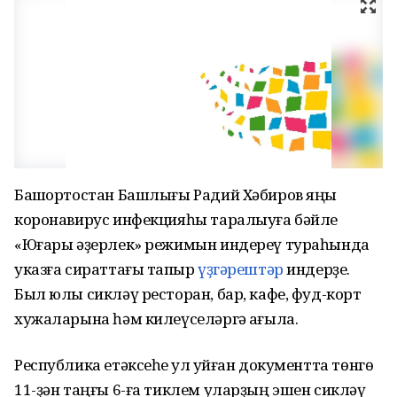
Башҡортостан Башлығы Радий Хәбиров яңы
коронавирус инфекцияһы таралыуға бәйле
«Юғары әҙерлек» режимын индереү тураһында
указға сираттағы тапҡыр
үҙгәрештәр
индерҙе.
Был юлы сикләү ресторан, бар, кафе, фуд-корт
хужаларына һәм килеүселәргә ҡағыла.
Республика етәксеһе ҡул ҡуйған документта төнгө
11-ҙән таңғы 6-ға тиклем уларҙың эшен сикләү