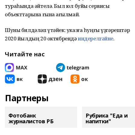
тураһында әйтелә. Был юл буйы сервисы
объекттарына ғына ҡағылмай.
Шуны билдәләп үтәйек: указға һуңғы үҙгәрештәр
2020 йылдың 20 октябрендә
индерелгәйне
.
Читайте нас
Партнеры
Фотобанк
Рубрика "Еда и
журналистов РБ
напитки"