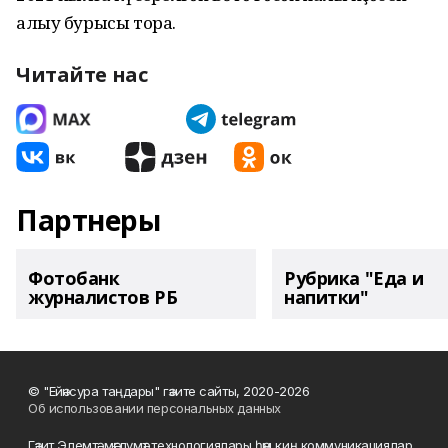
алыу бурысы тора.
Читайте нас
Партнеры
Фотобанк
Рубрика "Еда и
журналистов РБ
напитки"
© "Ейәнсура таңдары" гәзите сайты, 2020-2026
Об использовании персональных данных
Гәзит Элемтә, мәғлүмәт технологиялары һәм киң коммуникациялар