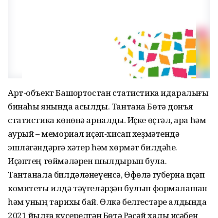
Арт-объект Башҡортостан статистика идаралығы
бинаһы янында асылды. Тантана Бөтә донъя
статистика көнөнә арналды. Иҫке өҫтәл, ҡара һәм
ҡаурый – мемориал иҫәп-хисап хеҙмәтендә
эшләгәндәргә хәтер һәм хөрмәт билдәһе.
Иҫәптең төймәләрен шылдырып була.
Тантанала билдәләнеүенсә, Өфөлә губерна иҫәп
комитеты илдә тәүгеләрҙән булып формалашҡан
һәм уның тарихы бай. Өлкә белгестәре алдында
2021 йылға күсерелгән Бөтә Рәсәй халыҡ иҫәбен