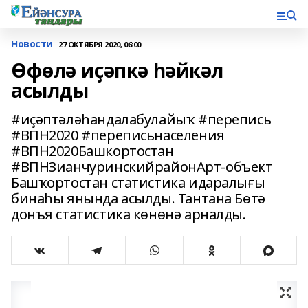
Новости
27 ОКТЯБРЯ 2020, 06:00
Өфөлә иҫәпкә һәйкәл
асылды
#иҫәптәләһандалабулайыҡ #перепись
#ВПН2020 #переписьнаселения
#ВПН2020Башкортостан
#ВПНЗианчуринскийрайонАрт-объект
Башҡортостан статистика идаралығы
бинаһы янында асылды. Тантана Бөтә
донъя статистика көнөнә арналды.