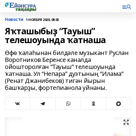
Новости
1 НОЯБРЯ 2020, 08:05
Яҡташыбыҙ “Тауыш”
телешоуында ҡатнаша
Өфө ҡалаһынан билдәле музыкант Руслан
Воротников Беренсе каналда
ойошторолған “Тауыш” телешоуында
ҡатнаша. Ул “Непара” дуэтының “Илама”
(Ренат Джанибеков) тигән йырын
башҡарҙы, фортепианола уйнаны.