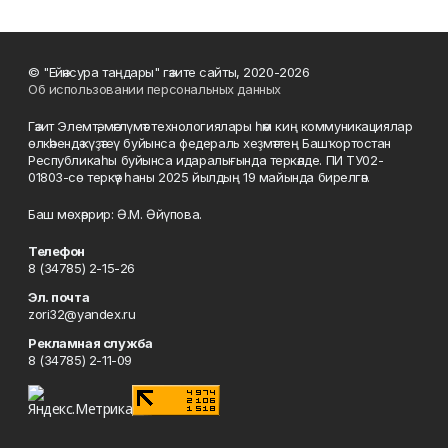
© "Ейәнсура таңдары" гәзите сайты, 2020-2026
Об использовании персональных данных
Гәзит Элемтә, мәғлүмәт технологиялары һәм киң коммуникациялар
өлкәһендә күҙәтеү буйынса федераль хеҙмәттең Башҡортостан
Республикаһы буйынса идаралығында теркәлде. ПИ ТУ02-
01803-сө теркәү һаны 2025 йылдың 19 майында бирелгән.
Баш мөхәррир: Ә.М. Әйүпова.
Телефон
8 (34785) 2-15-26
Эл. почта
zori32@yandex.ru
Рекламная служба
8 (34785) 2-11-09