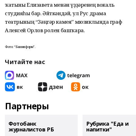
ҡатыны Елизавета менән үҙҙәренең вокаль
студияһы бар. Әйткәндәй, ул Рус драма
театрының “Зәңгәр камея” мюзиклында граф
Алексей Орлов ролен башҡара.
Фото: “Башинформ”.
Читайте нас
Партнеры
Фотобанк
Рубрика "Еда и
журналистов РБ
напитки"