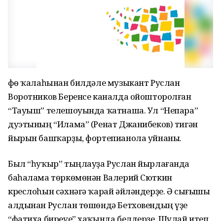
Өфө ҡалаһынан билдәле музыкант Руслан
Воротников Беренсе каналда ойошторолған
“Тауыш” телешоуында ҡатнаша. Ул “Непара”
дуэтының “Илама” (Ренат Джанибеков) тигән
йырын башҡарҙы, фортепианола уйнаны.
Был “һуҡыр” тыңлауҙа Руслан йырлағанда
баһалама төркөмөнән Валерий Сюткин
креслоһын сәхнәгә ҡарай әйләндерҙе. Ә сығышы
алдынан Руслан төшөндә Бетховендың үҙе
“фатиха биреүе” хаҡында белдерҙе. Шулай итеп,