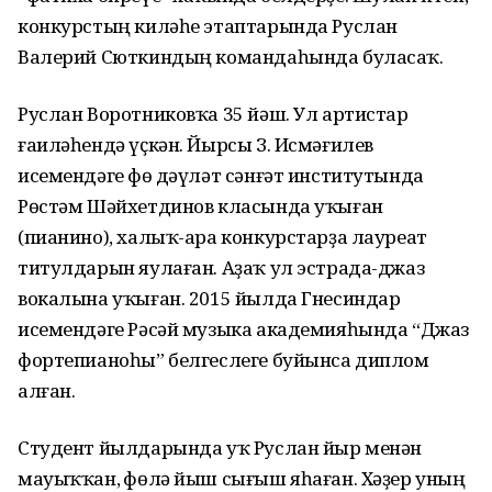
конкурстың киләһе этаптарында Руслан
Валерий Сюткиндың командаһында буласаҡ.
Руслан Воротниковҡа 35 йәш. Ул артистар
ғаиләһендә үҫкән. Йырсы З. Исмәғилев
исемендәге Өфө дәүләт сәнғәт институтында
Рөстәм Шәйхетдинов класында уҡыған
(пианино), халыҡ-ара конкурстарҙа лауреат
титулдарын яулаған. Аҙаҡ ул эстрада-джаз
вокалына уҡыған. 2015 йылда Гнесиндар
исемендәге Рәсәй музыка академияһында “Джаз
фортепианоһы” белгеслеге буйынса диплом
алған.
Студент йылдарында уҡ Руслан йыр менән
мауыҡҡан, Өфөлә йыш сығыш яһаған. Хәҙер уның