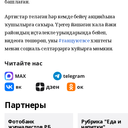
башлаған.
Артистар теләгән һәр кемде бейеү акцияһына
ҡушылырға саҡыра. Үҙегеҙ йәшәгән ҡала йәки
райондың иҫтәлекле урындарында бейеп,
видеоға төшөрөп, уны
#танцуютвсе
хэштегы
менән социаль селтәрҙәргә ҡуйырға мөмкин.
Читайте нас
Партнеры
Фотобанк
Рубрика "Еда и
журналистов РБ
напитки"