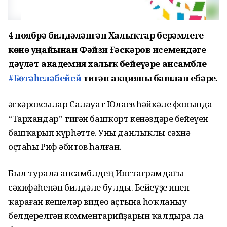
4 ноябрҙә билдәләнгән Халыҡтар берҙәмлеге
көнө уңайынан Фәйзи Ғәскәров исемендәге
дәүләт академия халыҡ бейеүҙәре ансамбле
#Бөтәһеләбейей
тигән акцияны башлап ебәрҙе.
Ғәскәровсылар Салауат Юлаев һәйкәле фонында
“Тархандар” тигән башҡорт кенәздәре бейеүен
башҡарып күрһәтте. Уны данлыҡлы сәхнә
оҫтаһы Риф Ғәбитов һалған.
Был турала ансамблдең Инстаграмдағы
сәхифәһенән билдәле булды. Бейеүҙе инеп
ҡараған кешеләр видео аҫтына һоҡланыу
белдерелгән комментарийҙарын ҡалдыра ла