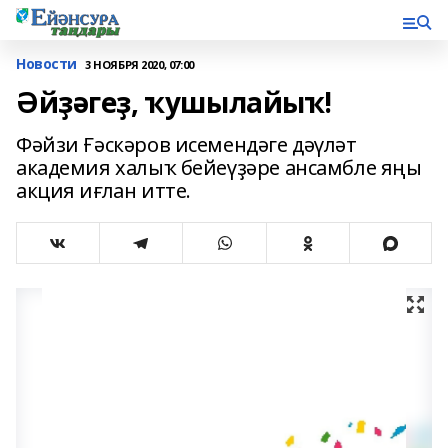
Новости
3 НОЯБРЯ 2020, 07:00
Әйҙәгеҙ, ҡушылайыҡ!
Фәйзи Ғәскәров исемендәге дәүләт
академия халыҡ бейеүҙәре ансамбле яңы
акция иғлан итте.