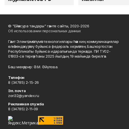
© "Ейәнсура таңдары" гәзите сайты, 2020-2026
Об использовании персональных данных
Гәзит Элемтә, мәғлүмәт технологиялары һәм киң коммуникациялар
өлкәһендә күҙәтеү буйынса федераль хеҙмәттең Башҡортостан
Республикаһы буйынса идаралығында теркәлде. ПИ ТУ02-
01803-сө теркәү һаны 2025 йылдың 19 майында бирелгән.
Баш мөхәррир: Ә.М. Әйүпова.
Телефон
8 (34785) 2-15-26
Эл. почта
zori32@yandex.ru
Рекламная служба
8 (34785) 2-11-09