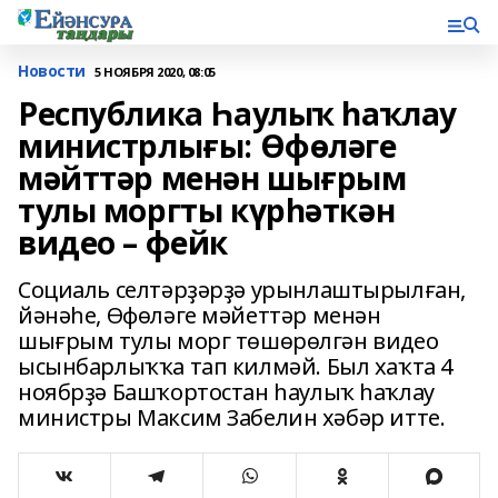
Новости
5 НОЯБРЯ 2020, 08:05
Республика Һаулыҡ һаҡлау
министрлығы: Өфөләге
мәйттәр менән шығрым
тулы моргты күрһәткән
видео – фейк
Социаль селтәрҙәрҙә урынлаштырылған,
йәнәһе, Өфөләге мәйеттәр менән
шығрым тулы морг төшөрөлгән видео
ысынбарлыҡҡа тап килмәй. Был хаҡта 4
ноябрҙә Башҡортостан һаулыҡ һаҡлау
министры Максим Забелин хәбәр итте.