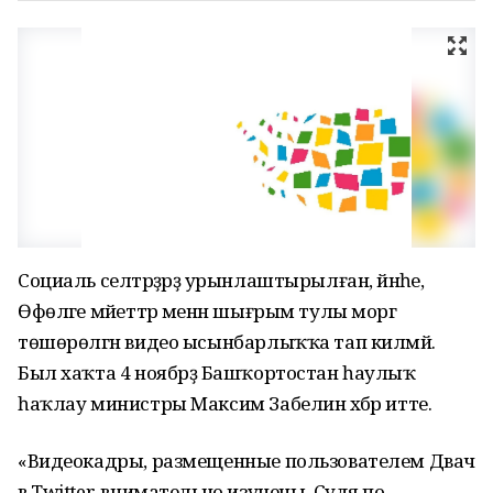
Социаль селтәрҙәрҙә урынлаштырылған, йәнәһе,
Өфөләге мәйеттәр менән шығрым тулы морг
төшөрөлгән видео ысынбарлыҡҡа тап килмәй.
Был хаҡта 4 ноябрҙә Башҡортостан һаулыҡ
һаҡлау министры Максим Забелин хәбәр итте.
«Видеокадры, размещенные пользователем Двач
в Twitter, внимательно изучены. Судя по