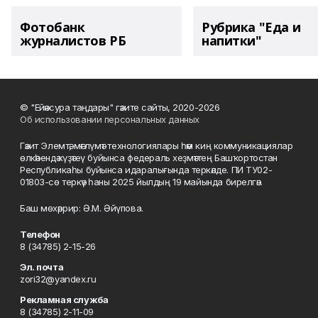
Фотобанк
Рубрика "Еда и
журналистов РБ
напитки"
© "Ейәнсура таңдары" гәзите сайты, 2020-2026
Об использовании персональных данных
Гәзит Элемтә, мәғлүмәт технологиялары һәм киң коммуникациялар
өлкәһендә күҙәтеү буйынса федераль хеҙмәттең Башҡортостан
Республикаһы буйынса идаралығында теркәлде. ПИ ТУ02-
01803-сө теркәү һаны 2025 йылдың 19 майында бирелгән.
Баш мөхәррир: Ә.М. Әйүпова.
Телефон
8 (34785) 2-15-26
Эл. почта
zori32@yandex.ru
Рекламная служба
8 (34785) 2-11-09