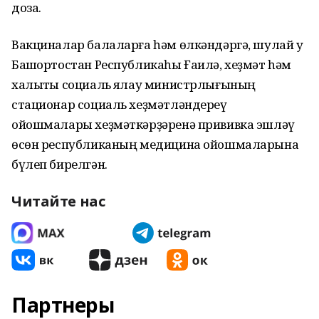
доза.
Вакциналар балаларға һәм өлкәндәргә, шулай уҡ
Башҡортостан Республикаһы Ғаилә, хеҙмәт һәм
халыҡты социаль яҡлау министрлығының
стационар социаль хеҙмәтләндереү
ойошмалары хеҙмәткәрҙәренә прививка эшләү
өсөн республиканың медицина ойошмаларына
бүлеп бирелгән.
Читайте нас
Партнеры