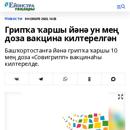
Новости
9 НОЯБРЯ 2020, 14:05
Грипҡа ҡаршы йәнә ун мең
доза вакцина килтерелгән
Башҡортостанға йәнә грипҡа ҡаршы 10
мең доза «Совигрипп» вакцинаһы
килтерелде.