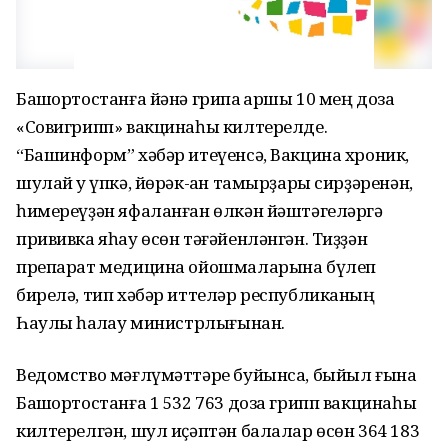
Башҡортостанға йәнә грипҡа ҡаршы 10 мең доза
«Совигрипп» вакцинаһы килтерелде.
“Башинформ” хәбәр итеүенсә, Вакцина хроник,
шулай уҡ үпкә, йөрәк-ҡан тамырҙары сирҙәренән,
һимереүҙән яфаланған өлкән йәштәгеләргә
прививка яһау өсөн тәғәйенләнгән. Тиҙҙән
препарат медицина ойошмаларына бүлеп
бирелә, тип хәбәр иттеләр республиканың
Һаулыҡ һаҡлау министрлығынан.
Ведомство мәғлүмәттәре буйынса, быйыл ғына
Башҡортостанға 1 532 763 доза грипп вакцинаһы
килтерелгән, шул иҫәптән балалар өсөн 364 183