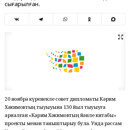
сығарылған.
20 ноябрҙә күренекле совет дипломаты Кәрим
Хәкимовтың тыуыуына 130 йыл тыуыуға
арналған «Кәрим Хәкимовтың йәнле китабы»
проекты менән таныштырыу була. Унда рәссам