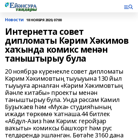
Новости
18 НОЯБРЯ 2020, 07:00
Интернетта совет
дипломаты Кәрим Хәкимов
хаҡында комикс менән
таныштырыу була
20 ноябрҙә күренекле совет дипломаты
Кәрим Хәкимовтың тыуыуына 130 йыл
тыуыуға арналған «Кәрим Хәкимовтың
йәнле китабы» проекты менән
таныштырыу була. Унда рәссам Камил
Буҙыҡаев һәм «Муха» студияһының
ижади төркөмө ҡатнаша.44 битлек
«Абдул-Азиз һәм Кәрим: геройҙар
ваҡыты» комиксы башҡорт һәм рус
телдәрендә эшләнгән. Бөтәһе 3160 дана