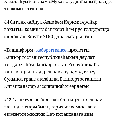
Камил Буҙыҡаев һәм «Муха» студияһының ижади
төркөмө ҡатнаша.
44 битлек «Абдул-Азиз һәм Кәрим: геройҙар
ваҡыты» комиксы башҡорт һәм рус телдәрендә
эшләнгән. Бөтәһе 3160 дана сығарылған.
«Башинформ»
хәбәр иткәнсә
, проектты
Башҡортостан Республикаһының дәүләт
телдәрен һәм Башҡортостан Республикаһы
халыҡтары телдәрен һаҡлау һәм үҫтереү
буйынса грант аҡсаһына Башҡортостандың
Китапханалар ассоциацияһы әҙерләгән.
«12 йәше тулған балалар башҡорт телен һәм
ватандаштарыбыҙҙың тарихын комикс аша
өйрәнергә мөмкин. Һәр китапханаға яңы