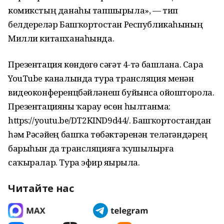
комикстың данаһы тапшырыла», — тип
белдерҙеләр Башҡортостан Республикаһының
Милли китапханаһында.
Презентация көндөҙгө сәғәт 4-тә башлана. Сара
YouTube каналында тура трансляция менән
видеоконференцбәйләнеш буйынса ойошторола.
Презентацияны ҡарау өсөн һылтанма:
https://youtu.be/DT2KIND9d44/. Башҡортостандан
һәм Рәсәйҙең башҡа төбәктәренән теләгәндәрҙең
барыһын да трансляцияға ҡушылырға
саҡыралар. Тура эфир яҙҙырыла.
Читайте нас