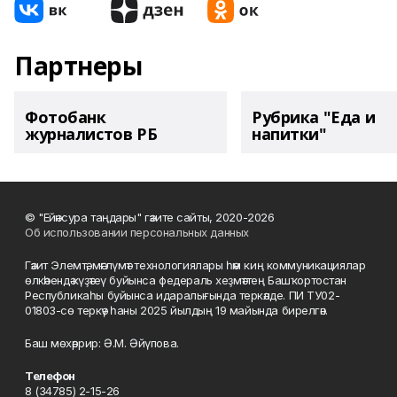
Партнеры
Фотобанк
Рубрика "Еда и
журналистов РБ
напитки"
© "Ейәнсура таңдары" гәзите сайты, 2020-2026
Об использовании персональных данных
Гәзит Элемтә, мәғлүмәт технологиялары һәм киң коммуникациялар
өлкәһендә күҙәтеү буйынса федераль хеҙмәттең Башҡортостан
Республикаһы буйынса идаралығында теркәлде. ПИ ТУ02-
01803-сө теркәү һаны 2025 йылдың 19 майында бирелгән.
Баш мөхәррир: Ә.М. Әйүпова.
Телефон
8 (34785) 2-15-26