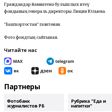
Граждандар йәмғиәтенә булышлыҡ итеү
фондының генераль директоры Люция Юлыева.
"Башҡортостан" гәзитенән.
Фото фондтың сайтынан.
Читайте нас
Партнеры
Фотобанк
Рубрика "Еда и
журналистов РБ
напитки"