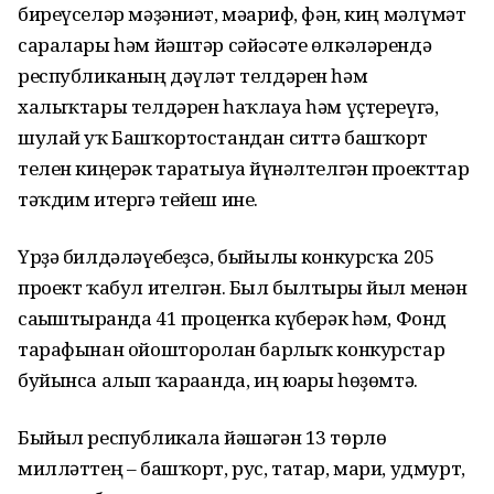
биреүселәр мәҙәниәт, мәғариф, фән, киң мәғлүмәт
саралары һәм йәштәр сәйәсәте өлкәләрендә
республиканың дәүләт телдәрен һәм
халыҡтары телдәрен һаҡлауға һәм үҫтереүгә,
шулай уҡ Башҡортостандан ситтә башҡорт
телен киңерәк таратыуға йүнәлтелгән проекттар
тәҡдим итергә тейеш ине.
Үрҙә билдәләүебеҙсә, быйылғы конкурсҡа 205
проект ҡабул ителгән. Был былтырғы йыл менән
сағыштырғанда 41 проценҡа күберәк һәм, Фонд
тарафынан ойошторолған барлыҡ конкурстар
буйынса алып ҡарағанда, иң юғары һөҙөмтә.
Быйыл республикала йәшәгән 13 төрлө
милләттең – башҡорт, рус, татар, мари, удмурт,