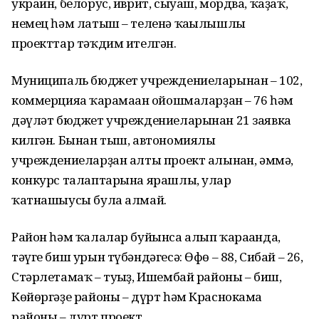
украин, белорус, иврит, сыуаш, мордва, ҡаҙаҡ,
немец һәм латыш – теленә ҡағылышлы
проекттар тәҡдим ителгән.
Муниципаль бюджет учреждениеларынан – 102,
коммерцияға ҡарамаған ойошмаларҙан – 76 һәм
дәүләт бюджет учреждениеларынан 21 заявка
килгән. Бынан тыш, автономиялы
учреждениеларҙан алты проект алынған, әммә,
конкурс талаптарына ярашлы, улар
ҡатнашыусы була алмай.
Район һәм ҡалалар буйынса алып ҡарағанда,
тәүге биш урын түбәндәгесә: Өфө – 88, Сибай – 26,
Стәрлетамаҡ – туғыҙ, Ишембай районы – биш,
Көйөргәҙе районы – дүрт һәм Краснокама
районы – дүрт проект.