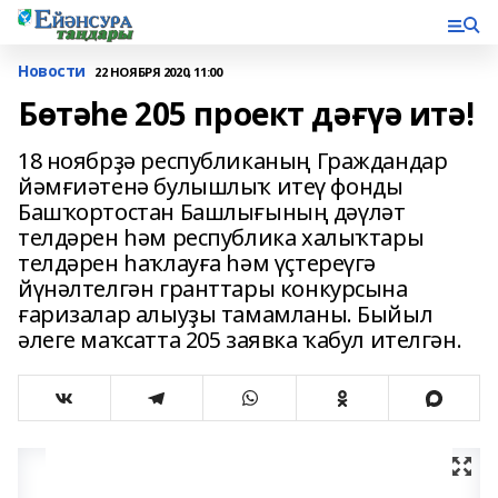
Новости
22 НОЯБРЯ 2020, 11:00
Бөтәһе 205 проект дәғүә итә!
18 ноябрҙә республиканың Граждандар
йәмғиәтенә булышлыҡ итеү фонды
Башҡортостан Башлығының дәүләт
телдәрен һәм республика халыҡтары
телдәрен һаҡлауға һәм үҫтереүгә
йүнәлтелгән гранттары конкурсына
ғаризалар алыуҙы тамамланы. Быйыл
әлеге маҡсатта 205 заявка ҡабул ителгән.