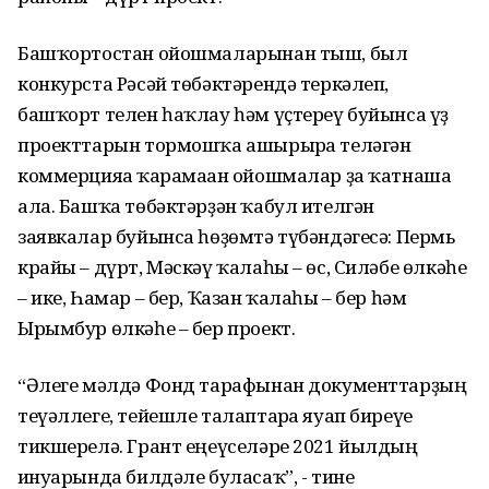
Башҡортостан ойошмаларынан тыш, был
конкурста Рәсәй төбәктәрендә теркәлеп,
башҡорт телен һаҡлау һәм үҫтереү буйынса үҙ
проекттарын тормошҡа ашырырға теләгән
коммерцияға ҡарамаған ойошмалар ҙа ҡатнаша
ала. Башҡа төбәктәрҙән ҡабул ителгән
заявкалар буйынса һөҙөмтә түбәндәгесә: Пермь
крайы – дүрт, Мәскәү ҡалаһы – өс, Силәбе өлкәһе
– ике, Һамар – бер, Ҡазан ҡалаһы – бер һәм
Ырымбур өлкәһе – бер проект.
“Әлеге мәлдә Фонд тарафынан документтарҙың
теүәллеге, тейешле талаптарға яуап биреүе
тикшерелә. Грант еңеүселәре 2021 йылдың
ғинуарында билдәле буласаҡ”, - тине