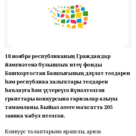
18 ноябрҙә республиканың Граждандар
йәмғиәтенә булышлыҡ итеү фонды
Башҡортостан Башлығының дәүләт телдәрен
һәм республика халыҡтары телдәрен
һаҡлауға һәм үҫтереүгә йүнәлтелгән
гранттары конкурсына ғаризалар алыуҙы
тамамланы. Быйыл әлеге маҡсатта 205
заявка ҡабул ителгән.
Конкурс талаптарына ярашлы, ғариза