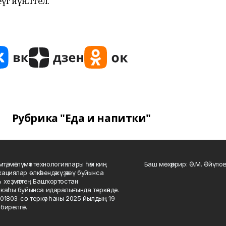
ә йүнәлтелә.
Рубрика "Еда и напитки"
мтә, мәғлүмәт технологиялары һәм киң
Баш мөхәррир: Ә.М. Әйүпов
ациялар өлкәһендә күҙәтеү буйынса
 хеҙмәттең Башҡортостан
каһы буйынса идаралығында теркәлде.
01803-сө теркәү һаны 2025 йылдың 19
бирелгән.