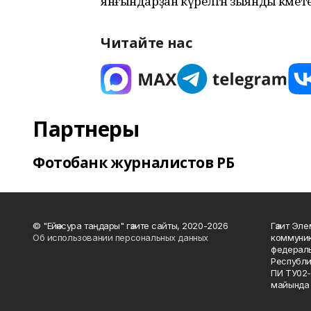
янғындарҙан күрелгән зыянды кәметеүг
Читайте нас
Партнеры
Фотобанк журналистов РБ
© "Ейәнсура таңдары" гәзите сайты, 2020-2026
Гәзит Эле
Об использовании персональных данных
коммуник
федераль
Республи
ПИ ТУ02-
майында 