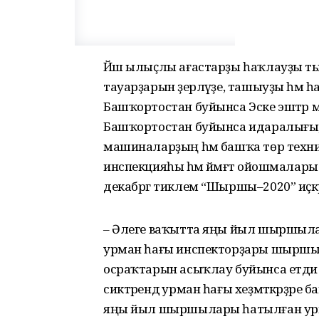
Йәш ылыҫлы ағастарҙы һаҡлауҙы т
тауарҙарын әҙерләүҙе, ташыуҙы һәм 
Башҡортостан буйынса Эске эштәр 
Башҡортостан буйынса идаралығы
машиналарҙың һәм башҡа төр техник
инспекцияһы һәм йәмәғәт ойошмалар
декабргә тиклем “Шыршы–2020” иҫк
– Әлеге ваҡытта яңы йыл шыршылар
урман һағы инспекторҙары шыршы ә
осраҡтарын асыҡлау буйынса етди 
сиктәрендә урман һағы хеҙмәткәрҙәре
яңы йыл шыршылары һатылған урын