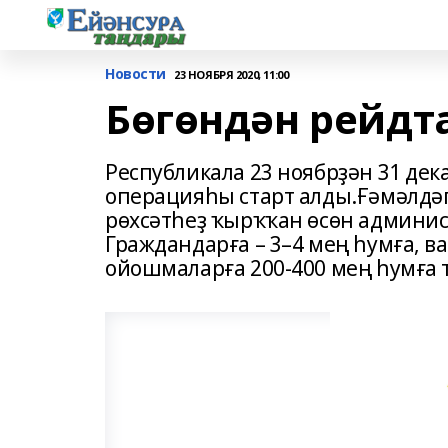
Новости
23 НОЯБРЯ 2020, 11:00
Бөгөндән рейдт
Республикала 23 ноябрҙән 31 де
операцияһы старт алды.Ғәмәлдәг
рөхсәтһеҙ ҡырҡҡан өсөн админис
Граждандарға – 3–4 мең һумға, в
ойошмаларға 200-400 мең һумға