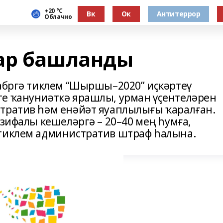
+20 °С
Вк
Ок
Антитеррор
Облачно
ар башланды
кабргә тиклем “Шыршы–2020” иҫкәртеү
е ҡануниәткә ярашлы, урман үҫентеләрен
тратив һәм енәйәт яуаплылығы ҡаралған.
азифалы кешеләргә – 20–40 мең һумға,
 тиклем административ штраф һалына.