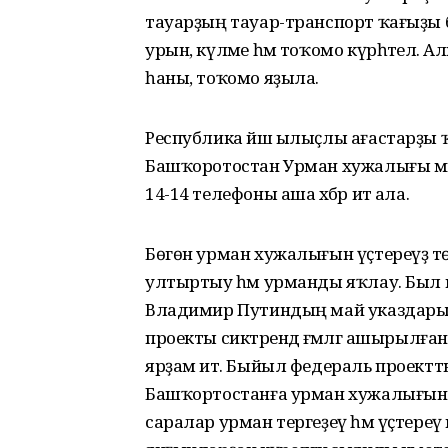
тауарҙың тауар-транспорт ҡағыҙы 
урын, күләме һәм тоҡомо күрһәтелә.
һаны, тоҡомо яҙыла.
Республика йәш ылыҫлы ағастарҙы ҡ
Башҡоротостан Урман хужалығы мин
14-14 телефоны аша хәбәр итә ала.
Бөгөн урман хужалығын үҫтереүҙә тө
ултыртыу һәм урманды яҡлау. Был ма
Владимир Путиндың май указдарын
проекты сиктәрендә ғәмәлгә ашырыл
ярҙам итә. Быйыл федераль проек
Башҡортостанға урман хужалығын ү
саралар урман тергеҙеү һәм үҫтере