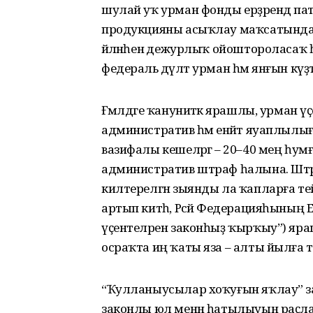
шулай уҡ урман фонды ерҙәрендә пат
продукцияны асыҡлау маҡсатында ЮХХ
әйләнәһенә дежурлыҡ ойоштороласаҡ 
федераль дәүләт урман һәм янғын кү
Ғәмәлдәге ҡануниәткә ярашлы, урман 
административ һәм енәйәт яуаплылы
вазифалы кешеләргә – 20–40 мең һу
административ штраф һалына. Штр
килтерелгән зыянды ла ҡапларға тей
артып китһә, Рәсәй Федерацияһының 
үҫентеләрен законһыҙ ҡырҡыу”) яр
осраҡта иң ҡаты яза – алты йылға т
“Ҡулланыусылар хоҡуғын яҡлау” 
законлы юл менән һатылыуын раҫла