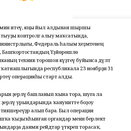
әьмин итеү, яңы йыл алдынан шыршы
һатыуҙы контролгә алыу маҡсатында,
министрлығы, Федераль һалым хеҙмәтенең
, Башҡортостандың Үҙйөрөшлө
аның техник торошон күҙәтеү буйынса дәүләт
ы ҡатнашлығында республикала 23 ноябрҙән 31
әртеү операцияһы старт алды.
ын әҙерләү башланып ҡына тора, шуға ла
ҙерләү урындарында ҡануниәтте боҙоу
тикшереүҙәр алып бара. Был операция
 башҡа ҡыҙыҡһынған органдар менән берлектә
дарҙа даими рейдтар үткәреп торасаҡ,