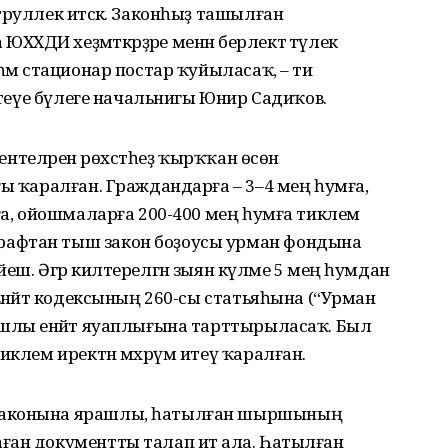
руллек итәсәк. Законһыҙ ташылған
ДИ хеҙмәткәрҙәре менән берлектә тәүлек
һәм стационар постар ҡуйыласаҡ, – ти
ҙәтеүе бүлеге начальнигы Юнир Садиҡов.
үҫентеләрен рөхсәтһеҙ ҡырҡҡан өсөн
ғы ҡаралған. Граждандарға – 3–4 мең һумға,
мға, ойошмаларға 200-400 мең һумға тиклем
афтан тыш закон боҙоусы урман фондына
еш. Әгәр килтерелгән зыян күләме 5 мең һумдан
Енәйәт кодексының 260-сы статьяһына (“Урман
ашлы енәйәт яуаплығына тарттырыласаҡ. Был
иклем иректән мәхрүм итеү ҡаралған.
законына ярашлы, һатылған шыршының
ған документты талап итә ала. Һатылған