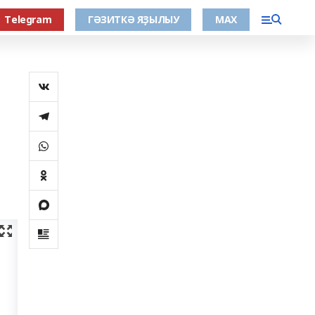
Тelegram
ГӘЗИТКӘ ЯҘЫЛЫУ
МАХ