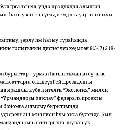
булырға тейеш, унда продукция алынған
 Алып–һатыу килешеүендә кемдән тауар алыныуы,
ырҡыу, әҙерләү һәм һатыу тураһында
истрлығының диспетчер хеҙмәтенә 8(347) 218-
п бурыстар – урман һағын тәьмин итеү, ағас
ҡсаттарға өлгәшеүҙә Рәсәй Президенты
а ярашлы ҡубал ителгән “Экология” милли
ған “Урмандарҙы һаҡлау” федераль проекты
тты бойомға ашырыу бырышында
ҫтереүгә 211 миллион һум аҡса бүленде. Был
ү майҙандарын арттырыуға, шулай уҡ