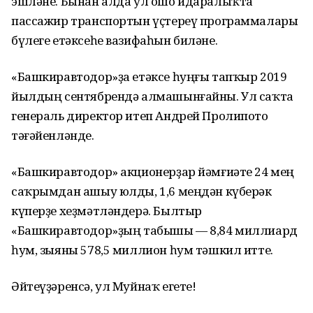
эшләне. Бынан алда ул ошо идаралыҡта
пассажир транспортын үҫтереү программалары
бүлеге етәксеһе вазифаһын биләне.
«Башкиравтодор»ҙа етәксе һуңғы тапҡыр 2019
йылдың сентябрендә алмашынғайны. Ул саҡта
генераль директор итеп Андрей Пролипото
тәғәйенләнде.
«Башкиравтодор» акционерҙар йәмғиәте 24 мең
саҡрымдан ашыу юлды, 1,6 меңдән күберәк
күперҙе хеҙмәтләндерә. Былтыр
«Башкиравтодор»ҙың табышы — 8,84 миллиард
һум, зыяны 578,5 миллион һум тәшкил итте.
Әйтеүҙәренсә, ул Муйнаҡ егете!