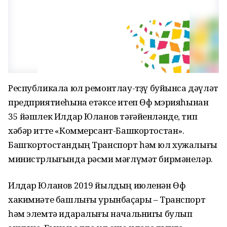
Республикала юл ремонтлау-төҙөү буйынса дәүләт
предприятиеһына етәксе итеп Өфө мэрияһынан
35 йәшлек Илдар Юланов тәғәйенләнде, тип
хәбәр итте «Коммерсант-Башкортостан».
Башҡортостандың Транспорт һәм юл хужалығы
министрлығында рәсми мәғлүмәт бирмәнеләр.
Илдар Юланов 2019 йылдың июленән Өфө
хакимиәте башлығы урынбаҫары – Транспорт
һәм элемтә идаралығы начальнигы булып