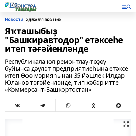
Новости
2 ДЕКАБРЯ 2020, 11:40
Яҡташыбыҙ
"Башкиравтодор" етәксеһе
итеп тәғәйенләнде
Республикала юл ремонтлау-төҙөү
буйынса дәүләт предприятиеһына етәксе
итеп Өфө мэрияһынан 35 йәшлек Илдар
Юланов тәғәйенләнде, тип хәбәр итте
«Коммерсант-Башкортостан».