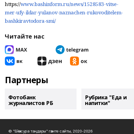
https://
www.bashinform.ru/news/1528583-vitse-
mer-ufy-ildar-yulanov-naznachen-rukovoditelem-
bashkiravtodora-smi/
Читайте нас
Партнеры
Фотобанк
Рубрика "Еда и
журналистов РБ
напитки"
© "Ейәнсура таңдары" гәзите сайты, 2020-2026