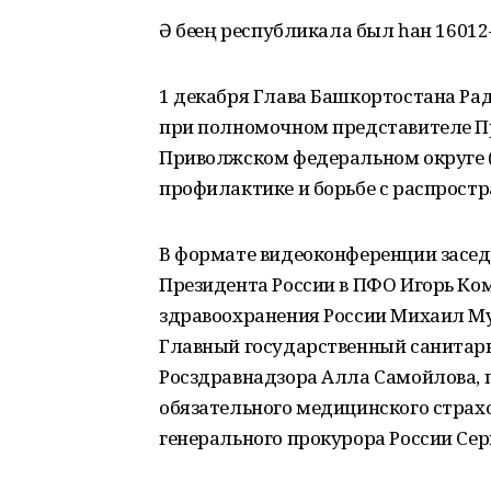
Ә беҙҙең республикала был һан 16012-
1 декабря Глава Башкортостана Рад
при полномочном представителе П
Приволжском федеральном округе (
профилактике и борьбе с распрост
В формате видеоконференции засе
Президента России в ПФО Игорь Ко
здравоохранения России Михаил Му
Главный государственный санитарн
Росздравнадзора Алла Самойлова,
обязательного медицинского страх
генерального прокурора России Сер