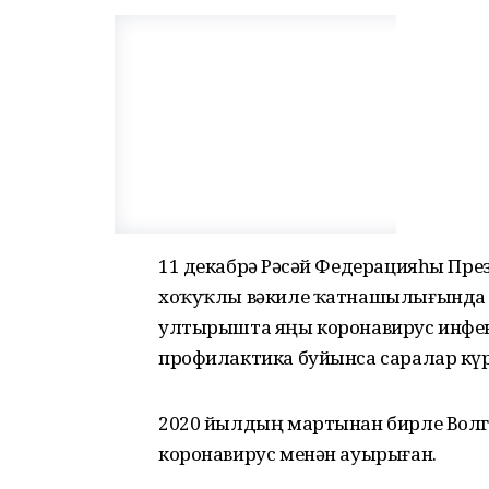
11 декабрҙә Рәсәй Федерацияһы Пр
хоҡуҡлы вәкиле ҡатнашылығында 
ултырышта яңы коронавирус инфе
профилактика буйынса саралар кү
2020 йылдың мартынан бирле Волг
коронавирус менән ауырыған.