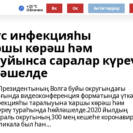
+23 °С
Вк
Ок
Антитеррор
Облачно
ус инфекцияһы
ршы көрәш һәм
уйынса саралар күре
ләшелде
 Президентының Волга буйы округындағы
ығында видеоконференция форматында үтк
фекцияһы таралыуына ҡаршы көрәш һәм
күреү тураһында һөйләшелде.2020 йылдың
ераль округының 300 мең кешеһе коронавир
икала был һан...