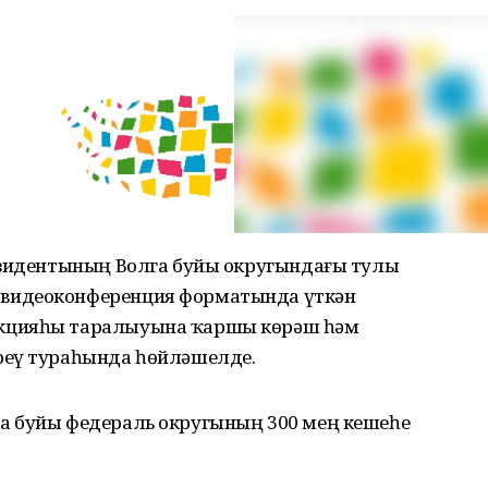
езидентының Волга буйы округындағы тулы
видеоконференция форматында үткән
кцияһы таралыуына ҡаршы көрәш һәм
реү тураһында һөйләшелде.
а буйы федераль округының 300 мең кешеһе