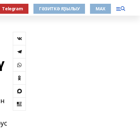
Тelegram
ГӘЗИТКӘ ЯҘЫЛЫУ
МАХ
ү
ән
ус