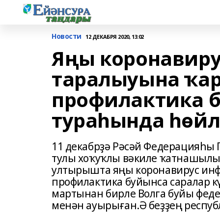
Новости
12 ДЕКАБРЯ 2020, 13:02
Яңы коронавир
таралыуына ҡа
профилактика б
тураһында һөй
11 декабрҙә Рәсәй Федерацияһы
тулы хоҡуҡлы вәкиле ҡатнашыл
ултырышта яңы коронавирус ин
профилактика буйынса саралар 
мартынан бирле Волга буйы фед
менән ауырыған.Ә беҙҙең республ