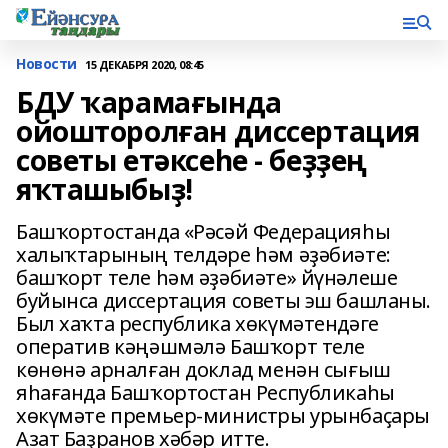
Новости
15 ДЕКАБРЯ 2020, 08:45
БДУ ҡарамағында
ойошторолған диссертация
советы етәксеһе - беҙҙең
яҡташыбыҙ!
Башҡортостанда «Рәсәй Федерацияһы
халыҡтарының телдәре һәм әҙәбиәте:
башҡорт теле һәм әҙәбиәте» йүнәлеше
буйынса диссертация советы эш башланы.
Был хаҡта республика хөкүмәтендәге
оператив кәңәшмәлә Башҡорт теле
көнөнә арналған доклад менән сығыш
яһағанда Башҡортостан Республикаһы
хөкүмәте премьер-министры урынбаҫары
Азат Баҙранов хәбәр итте.