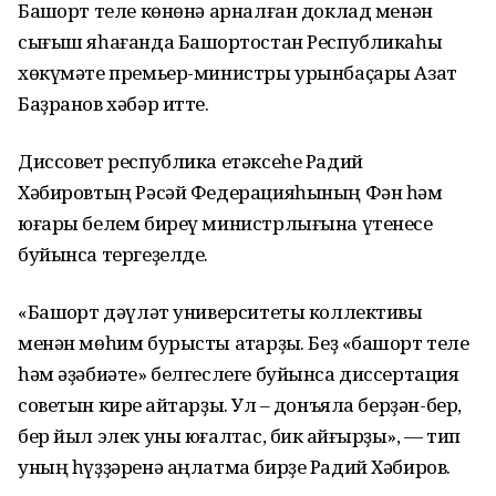
Башҡорт теле көнөнә арналған доклад менән
сығыш яһағанда Башҡортостан Республикаһы
хөкүмәте премьер-министры урынбаҫары Азат
Баҙранов хәбәр итте.
Диссовет республика етәксеһе Радий
Хәбировтың Рәсәй Федерацияһының Фән һәм
юғары белем биреү министрлығына үтенесе
буйынса тергеҙелде.
«Башҡорт дәүләт университеты коллективы
менән мөһим бурысты атҡарҙыҡ. Беҙ «башҡорт теле
һәм әҙәбиәте» белгеслеге буйынса диссертация
советын кире ҡайтарҙыҡ. Ул – донъяла берҙән-бер,
бер йыл элек уны юғалтҡас, бик ҡайғырҙыҡ», — тип
уның һүҙҙәренә аңлатма бирҙе Радий Хәбиров.