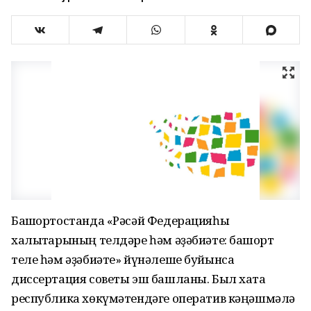
Башҡортостанда «Рәсәй Федерацияһы
халыҡтарының телдәре һәм әҙәбиәте: башҡорт
теле һәм әҙәбиәте» йүнәлеше буйынса
диссертация советы эш башланы. Был хаҡта
республика хөкүмәтендәге оператив кәңәшмәлә