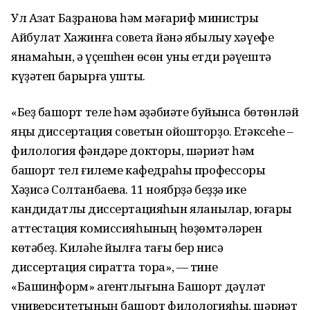
Ул Азат Баҙрановҡа һәм мәғариф министры
Айбулат Хажинға советҡа йәнә ябылыу хәүефе
янамаһын, ә үҫешһен өсөн уны етди рәүештә
күҙәтеп барырға ҡушты.
«Беҙ башҡорт теле һәм әҙәбиәте буйынса бөтөнләй
яңы диссертация советын ойошторҙоҡ. Етәксеһе –
филология фәндәре докторы, шәрҡиәт һәм
башҡорт тел ғилеме кафедраһы профессоры
Хәҙисә Солтанбаева. 11 ноябрҙә беҙҙә ике
кандидатлыҡ диссертацияһын яҡланылар, юғары
аттестация комиссияһының һөҙөмтәләрен
көтәбеҙ. Киләһе йылға тағы бер нисә
диссертация сиратта тора», — тине
«Башинформ» агентлығына Башҡорт дәүләт
университетының башҡорт филологияһы, шәрҡиәт