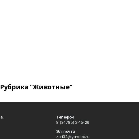
Рубрика "Животные"
а.
Телефон
8 (34785) 2-15-26
Эл. почта
zori32@yandex.ru