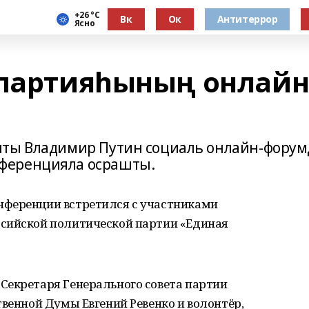
+26 °С
Вк
Ок
Антитеррор
Ясно
 партияһының онлайн
нты Владимир Путин социаль онлайн-форум
ференцияла осрашты.
нференции встретился с участниками
сийской политической партии «Единая
Секретаря Генерального совета партии
твенной Думы Евгений Ревенко и волонтёр,