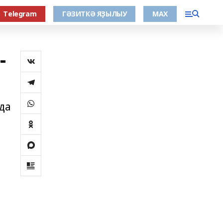
Тelegram
ГӘЗИТКӘ ЯҘЫЛЫУ
МАХ
-
да