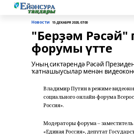
Новости
15 ДЕКАБРЯ 2020, 07:00
"Берҙәм Рәсәй"
форумы үтте
Уның сиктәрендә Рәсәй Президе
ҡатнашыусылар менән видеокон
Владимир Путин в режиме видеоко
социального онлайн-форума Всерос
Россия».
Модераторы форума – заместитель 
«Единая Россия», депутат Государс