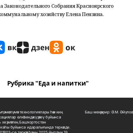
а Законодательного Собрания Красноярского
коммунальному хозяйству Елена Пензина.
Рубрика "Еда и напитки"
мтә, мәғлүмәт технологиялары һәм киң
Баш мөхәррир: Ә.М. Әйүпов
ациялар өлкәһендә күҙәтеү буйынса
 хеҙмәттең Башҡортостан
каһы буйынса идаралығында теркәлде.
01803-сө теркәү һаны 2025 йылдың 19