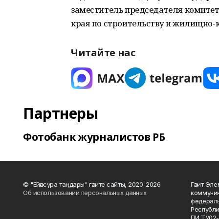
заместитель председателя комитет
края по строительству и жилищно-
Читайте нас
Партнеры
Фотобанк журналистов РБ
© "Ейәнсура таңдары" гәзите сайты, 2020-2026
Гәзит Эле
Об использовании персональных данных
коммуник
федераль
Республи
ПИ ТУ02-