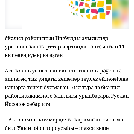
Әбйәлил районының Ишбулды ауылында
урынлашҡан ҡарттар йортонда төнгө янғын 11
кешенең ғүмерен өҙгән.
Асыҡланыуынса, пансионат законлы рәүештә
эшләгән, тик ундағы кешеләр тәүлек әйләнәһенә
йәшәргә тейеш булмаған. Был турала Әбйәлил
районы хакимиәте башлығы урынбаҫары Руслан
Йосопов хәбәр итә.
– Автономлы коммерцияға ҡарамаған ойошма
был. Уның ойоштороусыһы – шәхси кеше.