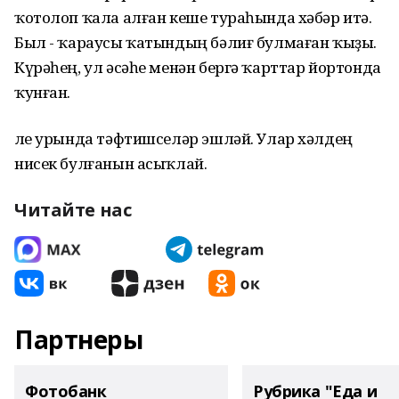
ҡотолоп ҡала алған кеше тураһында хәбәр итә.
Был - ҡараусы ҡатындың бәлиғ булмаған ҡыҙы.
Күрәһең, ул әсәһе менән бергә ҡарттар йортонда
ҡунған.
Әле урында тәфтишселәр эшләй. Улар хәлдең
нисек булғанын асыҡлай.
Читайте нас
Партнеры
Фотобанк
Рубрика "Еда и