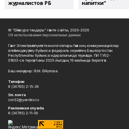
журналистов РБ
напитки"
© "Ейәнсура таңдары" гәзите сайты, 2020-2026
Об использовании персональных данных
Гәзит Элемтә, мәғлүмәт технологиялары һәм киң коммуникациялар
өлкәһендә күҙәтеү буйынса федераль хеҙмәттең Башҡортостан
Республикаһы буйынса идаралығында теркәлде. ПИ ТУ02-
01803-сө теркәү һаны 2025 йылдың 19 майында бирелгән.
Баш мөхәррир: Ә.М. Әйүпова.
Телефон
8 (34785) 2-15-26
Эл. почта
zori32@yandex.ru
Рекламная служба
8 (34785) 2-11-09