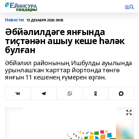
Новости
15 ДЕКАБРЯ 2020, 09:05
Әбйәлилдәге янғында
тиҫтәнән ашыу кеше һәләк
булған
Әбйәлил районының Ишбулды ауылында
урынлашҡан ҡарттар йортонда төнгө
янғын 11 кешенең ғүмерен өҙгән.