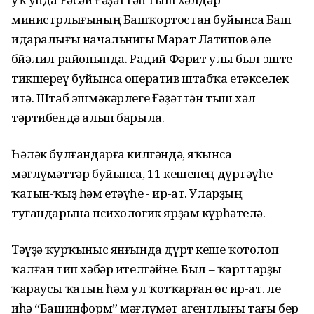
министрлығының Башҡортостан буйынса Баш
идаралығы начальнигы Марат Латипов әле
Әбйәлил районында. Радий Фәрит улы был эште
тикшереү буйынса оператив штабҡа етәкселек
итә. Штаб эшмәкәрлеге Ғәҙәттән тыш хәл
тәртибендә алып барыла.
Һәләк булғандарға килгәндә, яҡынса
мәғлүмәттәр буйынса, 11 кешенең дүртәүһе -
ҡатын-ҡыҙ һәм етәүһе - ир-ат. Уларҙың
туғандарына психологик ярҙам күрһәтелә.
Тәүҙә ҡурҡыныс янғында дүрт кеше ҡотолоп
ҡалған тип хәбәр ителгәйне. Был – ҡарттарҙы
ҡараусы ҡатын һәм ул ҡотҡарған өс ир-ат. Әле
иһә “Башинформ” мәғлүмәт агентлығы тағы бер