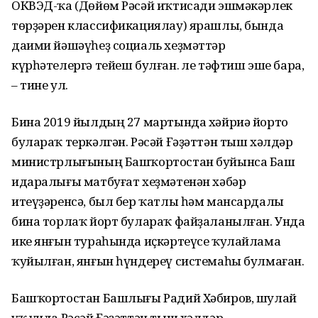
ОКВЭД-ҡа (Дөйөм Рәсәй иҡтисади эшмәкәрлек
төрҙәрен классификациялау) ярашлы, бында
даими йәшәүһеҙ социаль хеҙмәттәр
күрһәтелергә тейеш булған. Әле тәфтиш эше бара,
– тине ул.
Бина 2019 йылдың 27 мартында хәйриә йорто
булараҡ теркәлгән. Рәсәй Ғәҙәттән тыш хәлдәр
министрлығының Башҡортостан буйынса Баш
идаралығы матбуғат хеҙмәтенән хәбәр
итеүҙәренсә, был бер ҡатлы һәм мансардалы
бина торлаҡ йорт булараҡ файҙаланылған. Унда
ике янғын тураһында иҫкәртеүсе ҡулайлама
ҡуйылған, янғын һүндереү системаһы булмаған.
Башҡортостан Башлығы Радий Хәбиров, шулай
уҡ унда Рәсәй Ғәҙәттән тыш хәлдәр