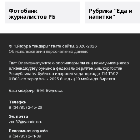
Фотобанк
Рубрика "Еда и
журналистов РБ
напитки"
© "Ейәнсура таңдары" гәзите сайты, 2020-2026
Об использовании персональных данных
Гәзит Элемтә, мәғлүмәт технологиялары һәм киң коммуникациялар
өлкәһендә күҙәтеү буйынса федераль хеҙмәттең Башҡортостан
Республикаһы буйынса идаралығында теркәлде. ПИ ТУ02-
01803-сө теркәү һаны 2025 йылдың 19 майында бирелгән.
Баш мөхәррир: Ә.М. Әйүпова.
Телефон
8 (34785) 2-15-26
Эл. почта
zori32@yandex.ru
Рекламная служба
8 (34785) 2-11-09