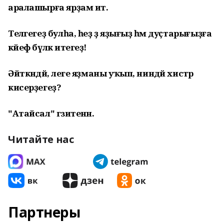
аралашырға ярҙам итә.
Теләгегеҙ булһа, һеҙ ҙә яҙығыҙ һәм дуҫтарығыҙға
кәйеф бүләк итегеҙ!
Әйткәндәй, әлеге яҙманы уҡып, ниндәй хистәр
кисерҙегеҙ?
"Атайсал" гәзитенән.
Читайте нас
Партнеры