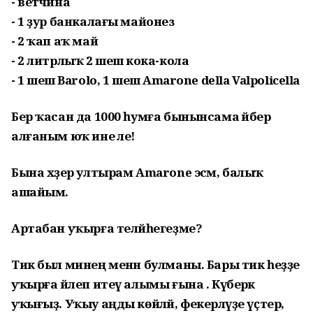
- ветчина
- 1 ҙур банкалағы майонез
- 2 ҡап аҡ май
- 2 литрлыҡ 2 шешә кока-кола
- 1 шешә Barolo, 1 шешә Amarone della Valpolicella
Бер ҡасан да 1000 һумға бынынсама әйбер
алғаным юҡ ине әле!
Бына хәҙер ултырам Amarone эсәм, балыҡ
ашайым.
Артабан уҡырға теләйһегеҙме?
Тик был минең менән булманы. Бары тик һеҙҙе
уҡырға йәлеп итеү алымы ғына . Күберәк
уҡығыҙ. Уҡыу аңды көйләй, фекерләүҙе үҫтерә,