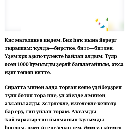
Кисә магазинға индем. Бик һаҡ ҡына йөрөргә
тырышам: ҡулда—бирсәтке, биттә—битлек.
Үҙемә кәрәк аҙыҡ-түлекте һайлап алдым. Түләр
өсөн 1000 һумымды әҙерләй башлағайным, аҡса
иҙәнгә төшөп китте.
Сиратта минең алда торған кеше үҙ әйберҙәренә
түләп бөтөп тора ине, ул эйелде лә минең
аҡсаны алды. Хәстәрлекле, изгелекле кешеләр
бар ерҙә, тип уйлап торам. Аҡсамды
ҡайтаралыр тип йылмайып ҡулымды
һондом, рәхмәт әйтергә әҙерләндем. Әммә ул көтмәгән