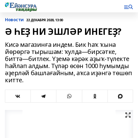
Новости
22 ДЕКАБРЯ 2020, 13:00
Ә ҺЕҘ НИ ЭШЛӘР ИНЕГЕҘ?
Кисә магазинға индем. Бик һаҡ ҡына
йөрөргә тырышам: ҡулда—бирсәтке,
биттә—битлек. Үҙемә кәрәк аҙыҡ-түлекте
һайлап алдым. Түләр өсөн 1000 һумымды
әҙерләй башлағайным, аҡса иҙәнгә төшөп
китте.