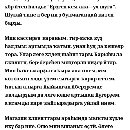
хәбәр әйтеп һалды: “Ерҙәген кем ала—ул шуға”.
Шулай тине лә бер ни ҙә булмағандай китеп
барҙы.
Мин кассирға ҡараным, тирә-яҡҡа күҙ
һалдым: артымда ҡатын, унан һуң да кешеләр
тора. Улар әлеге хәлдең шаһиттары. Барыһы ла
ғәжәпләнгән, бер-береһенә мөңгөрләп ниҙер әйтәләр.
Мин һаҡсыларҙы саҡыра ала инем, әммә
көтөлмәгән хәлдән үҙем сығырға ҡарар иттем.
Һатып алырға йыйынған әйберҙәремде
ҡалдырҙым да әлеге кеше артынан йүгерҙем,
аҡсамды кире ҡайтырарырға уйлай инем.
Магазин клиенттары араһында мыҡты кәүҙәле
икәү бар ине. Ошо миңә ышаныс өҫтәй. Әлеге