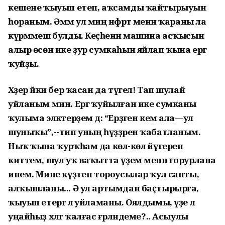
кешене ҡыуып етеп, аҡсамды ҡайтырыуын
һораным. Әммә ул миңә нәфрәт менән ҡараны ла
күрмәмеш булды. Кеҫәһенән машина асҡысын
алыр өсөн ике ҙур сумкаһын яйлап ҡына ергә
ҡуйҙы.
Хәҙер йәки бер ҡасан да түгел! Тап шулай
уйланым мин. Ергә ҡуйылған ике сумканы
ҡулыма эләктерҙем дә: “Ерҙәген кем ала—ул
шуныҡы”,--тип уның һүҙҙәрен ҡабатланым.
Ныҡ ҡына ҡурҡһам да көлә-көлә йүгереп
киттем, шул уҡ ваҡытта үҙем менән ғорурлана
инем. Мине күҙәтеп тороусылар ҡул сапты,
алҡышланы... Ә ул артымдан баҫтырырға,
ҡыуып етергә лә уйламаны. Оялдымы, үҙе лә
уңайһыҙ хәлгә ҡалғас ғәрләндеме?.. Асыулы