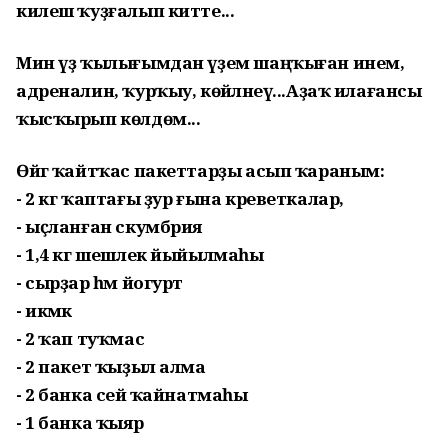
килеш ҡуҙғалып китте...
Мин үҙ ҡылығымдан үҙем шаңҡыған инем,
адреналин, ҡурҡыу, көйәләнеү...Аҙаҡ илағансы
ҡысҡырып көлдөм...
Өйгә ҡайтҡас пакеттарҙы асып ҡараным:
- 2 кг ҡаптағы ҙур ғына креветкалар,
- ыҫланған скумбрия
- 1,4 кг шешлек йыйылмаһы
- сырҙар һәм йогурт
- икмәк
- 2 ҡап туҡмас
- 2 пакет ҡыҙыл алма
- 2 банка сейә ҡайнатмаһы
- 1 банка ҡыяр