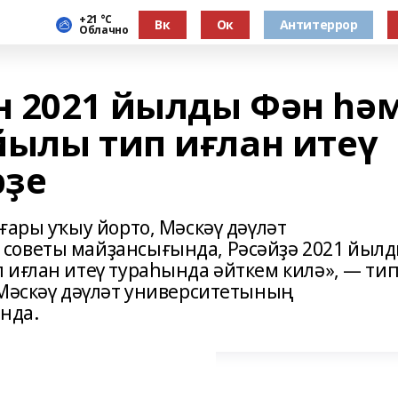
+21 °С
Вк
Ок
Антитеррор
Облачно
 2021 йылды Фән һә
йылы тип иғлан итеү
рҙе
ғары уҡыу йорто, Мәскәү дәүләт
советы майҙансығында, Рәсәйҙә 2021 йыл
 иғлан итеү тураһында әйткем килә», — ти
 Мәскәү дәүләт университетының
нда.