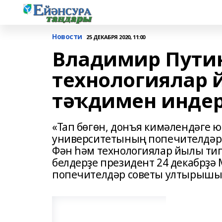
Новости
25 ДЕКАБРЯ 2020, 11:00
Владимир Путин
технологиялар 
тәҡдимен инде
«Тап бөгөн, донъя кимәлендәге ю
университетының попечителдәр 
Фән һәм технологиялар йылы тип
белдерҙе президент 24 декабрҙә
попечителдәр советы ултырышы