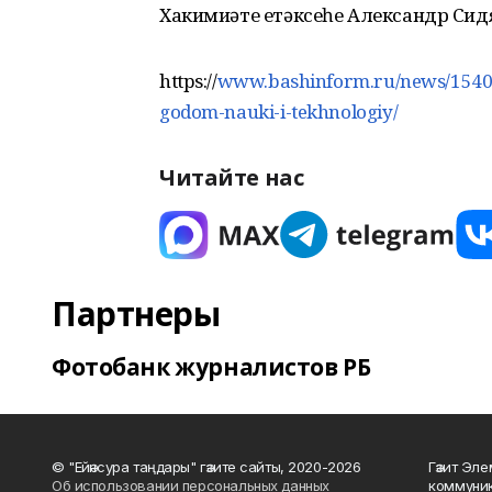
Хакимиәте етәксеһе Александр Си
https://
www.bashinform.ru/news/154001
godom-nauki-i-tekhnologiy/
Читайте нас
Партнеры
Фотобанк журналистов РБ
© "Ейәнсура таңдары" гәзите сайты, 2020-2026
Гәзит Эле
Об использовании персональных данных
коммуник