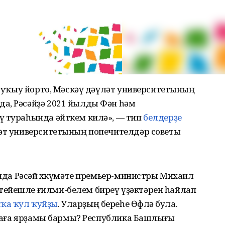
ры уҡыу йорто, Мәскәү дәүләт университетының
а, Рәсәйҙә 2021 йылды Фән һәм
ү тураһында әйткем килә», — тип
белдерҙе
ләт университетының попечителдәр советы
шында Рәсәй хөкүмәте премьер-министры Михаил
тейешле ғилми-белем биреү үҙәктәрен һайлап
ҡа ҡул ҡуйҙы
. Уларҙың береһе Өфөлә була.
ликаға ярҙамы бармы? Республика Башлығы