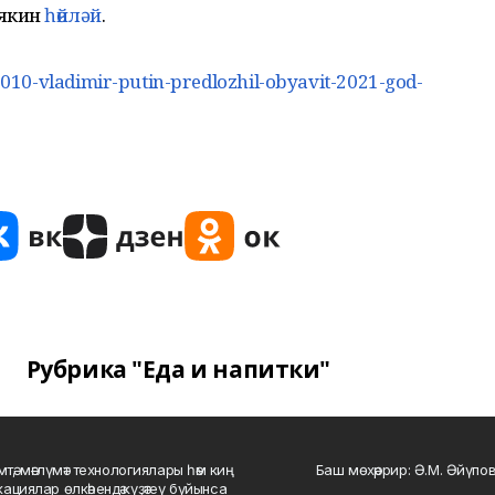
дякин
һөйләй
.
0-vladimir-putin-predlozhil-obyavit-2021-god-
Рубрика "Еда и напитки"
мтә, мәғлүмәт технологиялары һәм киң
Баш мөхәррир: Ә.М. Әйүпов
ациялар өлкәһендә күҙәтеү буйынса