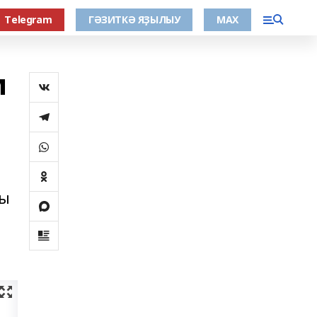
Тelegram
ГӘЗИТКӘ ЯҘЫЛЫУ
МАХ
м
ды
п