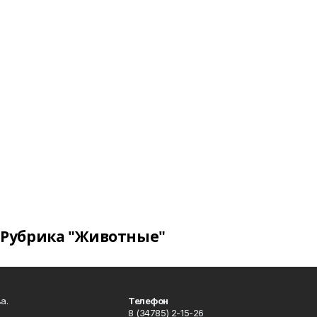
Рубрика "Животные"
а.
Телефон
8 (34785) 2-15-26