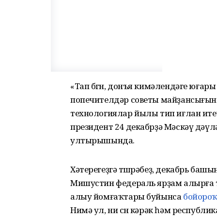
«Тап бөгөн, донъя кимәлендәге юға
попечителдәр советы майҙансығынд
технологиялар йылы тип иғлан ите
президент 24 декабрҙә Мәскәү дәү
ултырышында.
Хәтерегеҙгә төшөрәбеҙ, декабрь ба
Мишустин федераль ярҙам алырға 
алыу йомғаҡтары буйынса
бойороҡ
Нимә ул, ни өсөн кәрәк һәм респуб