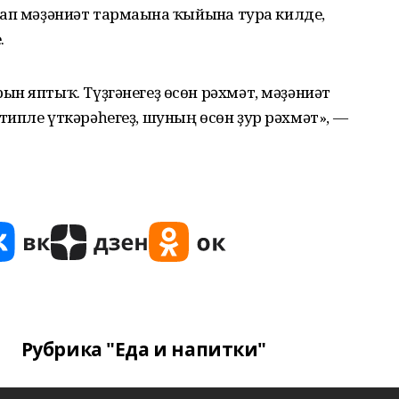
ап мәҙәниәт тармағына ҡыйынға тура килде,
.
н яптыҡ. Түҙгәнегеҙ өсөн рәхмәт, мәҙәниәт
ипле үткәрәһегеҙ, шуның өсөн ҙур рәхмәт», —
Рубрика "Еда и напитки"