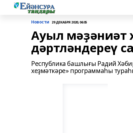
Новости
29 ДЕКАБРЯ 2020, 06:05
Ауыл мәҙәниәт 
дәртләндереү с
Республика башлығы Радий Хәби
хеҙмәткәре» программаһы тура