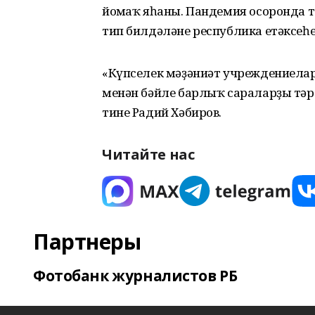
йомғаҡ яһаны. Пандемия осоронда т
тип билдәләне республика етәксеһе
«Күпселек мәҙәниәт учреждениелары
менән бәйле барлыҡ сараларҙы тәрт
тине Радий Хәбиров.
Читайте нас
Партнеры
Фотобанк журналистов РБ