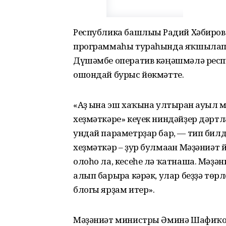
Республика башлығы Радий Хәбиров
программаһы тураһында яҡшылап 
Дүшәмбе оператив кәңәшмәлә респ
ошондай бурыс йөкмәтте.
«Аҙ ғына эш хаҡына ултырған ауыл 
хеҙмәткәре» кеүек ниндәйҙер дәртлә
ундай параметрҙар бар, — тип билд
хеҙмәткәр – ҙур булмаған Мәҙәниәт
олоһо ла, кесеһе лә ҡатнаша. Мәҙә
алып барырға кәрәк, улар беҙҙә төрл
блогы ярҙам итер».
Мәҙәниәт министры Әминә Шафиҡов