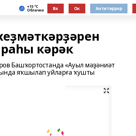
+15 °С
Вк
Ок
Антитеррор
Облачно
хеҙмәткәрҙәрен
араһы кәрәк
ров Башҡортостанда «Ауыл мәҙәниәт
һында яҡшылап уйларға ҡушты