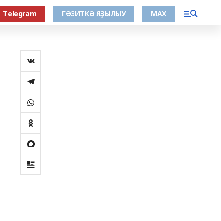
Тelegram
ГӘЗИТКӘ ЯҘЫЛЫУ
МАХ