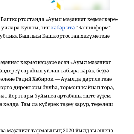
 Башҡортостанда «Ауыл мәҙәниәт хеҙмәткәре»
уйларға ҡушты, тип
хәбәр итә
“Башинформ”.
ублика Башлығы Башҡортостан хөкүмәтенә
мәҙәниәт хеҙмәткәрҙәре өсөн «Ауыл мәҙәниәт
ндереү сараһын уйлап табырға кәрәк, беҙҙә
әләне Радий Хәбиров. — Ауылда дәртле генә
 йорто директоры булһа, тормош ҡайнап тора,
ниәт йорттары буйынса артабанғы эште әүҙем
ө хәлдә. Тағы ла күберәк төҙөү зарур, төҙөлөш
а мәҙәниәт тармағының 2020 йылдағы эшенә