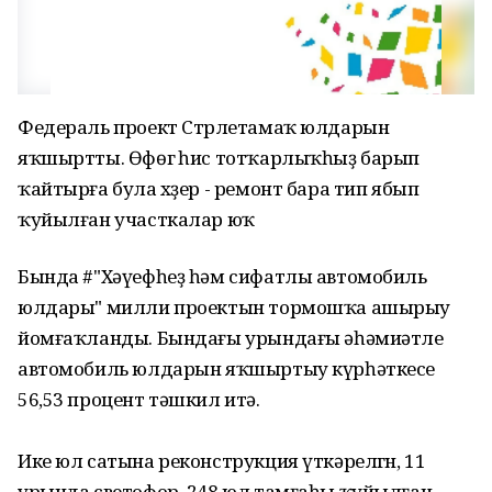
Федераль проект Стәрлетамаҡ юлдарын
яҡшыртты. Өфөгә һис тотҡарлыҡһыҙ барып
ҡайтырға була хәҙер - ремонт бара тип ябып
ҡуйылған участкалар юҡ
Бында #"Хəүефһеҙ һəм сифатлы автомобиль
юлдары" милли проектын тормошҡа ашырыу
йомғаҡланды. Бындағы урындағы əһəмиəтле
автомобиль юлдарын яҡшыртыу күрһəткесе
56,53 процент тəшкил итə.
Ике юл сатына реконструкция үткəрелгән, 11
урында светофор, 248 юл тамғаһы ҡуйылған.