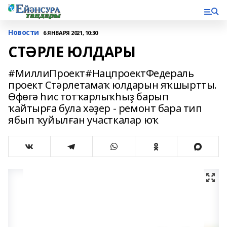
Новости
6 ЯНВАРЯ 2021, 10:30
СТӘРЛЕ ЮЛДАРЫ
#МиллиПроект#НацпроектФедераль
проект Стәрлетамаҡ юлдарын яҡшыртты.
Өфөгә һис тотҡарлыҡһыҙ барып
ҡайтырға була хәҙер - ремонт бара тип
ябып ҡуйылған участкалар юҡ