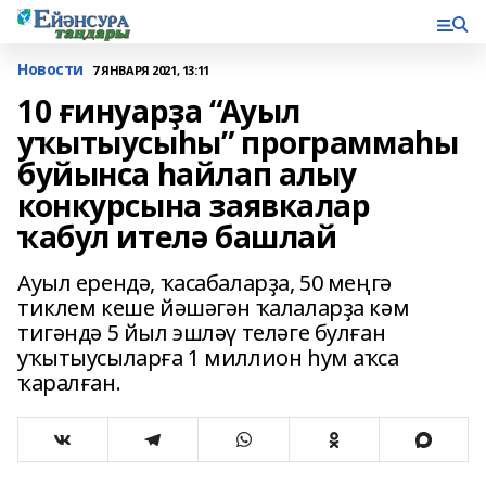
Новости
7 ЯНВАРЯ 2021, 13:11
10 ғинуарҙа “Ауыл
уҡытыусыһы” программаһы
буйынса һайлап алыу
конкурсына заявкалар
ҡабул ителә башлай
Ауыл ерендә, ҡасабаларҙа, 50 меңгә
тиклем кеше йәшәгән ҡалаларҙа кәм
тигәндә 5 йыл эшләү теләге булған
уҡытыусыларға 1 миллион һум аҡса
ҡаралған.