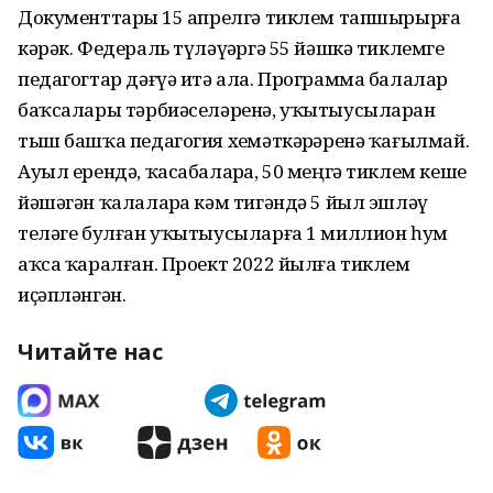
Документтарҙы 15 апрелгә тиклем тапшырырға
кәрәк. Федераль түләүҙәргә 55 йәшкә тиклемге
педагогтар дәғүә итә ала. Программа балалар
баҡсалары тәрбиәселәренә, уҡытыусыларҙан
тыш башҡа педагогия хеҙмәткәрҙәренә ҡағылмай.
Ауыл ерендә, ҡасабаларҙа, 50 меңгә тиклем кеше
йәшәгән ҡалаларҙа кәм тигәндә 5 йыл эшләү
теләге булған уҡытыусыларға 1 миллион һум
аҡса ҡаралған. Проект 2022 йылға тиклем
иҫәпләнгән.
Читайте нас