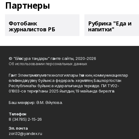
Партнеры
Фотобанк
Рубрика "Еда и
журналистов РБ
напитки"
© "Ейәнсура таңдары" гәзите сайты, 2020-2026
Об использовании персональных данных
Гәзит Элемтә, мәғлүмәт технологиялары һәм киң коммуникациялар
өлкәһендә күҙәтеү буйынса федераль хеҙмәттең Башҡортостан
Республикаһы буйынса идаралығында теркәлде. ПИ ТУ02-
01803-сө теркәү һаны 2025 йылдың 19 майында бирелгән.
Баш мөхәррир: Ә.М. Әйүпова.
Телефон
8 (34785) 2-15-26
Эл. почта
zori32@yandex.ru