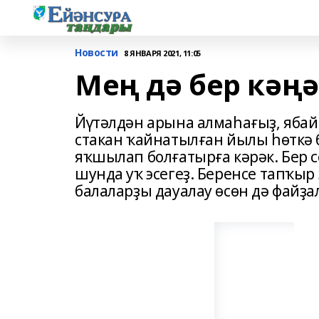
Новости
8 ЯНВАРЯ 2021, 11:05
Мең дә бер кәң
Йүтәлдән арына алмаһағыҙ, ябай
стакан ҡайнатылған йылы һөткә 
яҡшылап болғатырға кәрәк. Бер с
шунда уҡ эсегеҙ. Беренсе тапҡыр
балаларҙы дауалау өсөн дә файҙ