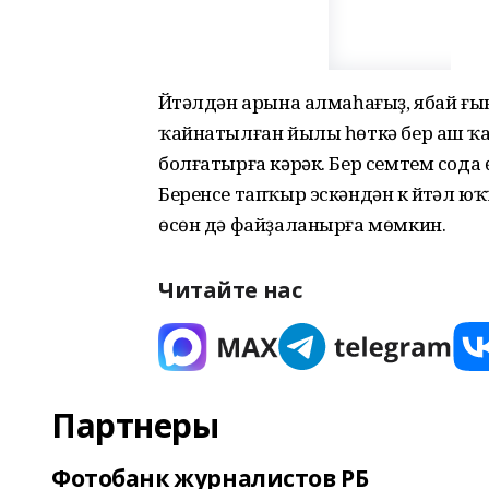
Йүтәлдән арына алмаһағыҙ, ябай ғы
ҡайнатылған йылы һөткә бер аш ҡ
болғатырға кәрәк. Бер семтем сода 
Беренсе тапҡыр эскәндән үк йүтәл 
өсөн дә файҙаланырға мөмкин.
Читайте нас
Партнеры
Фотобанк журналистов РБ