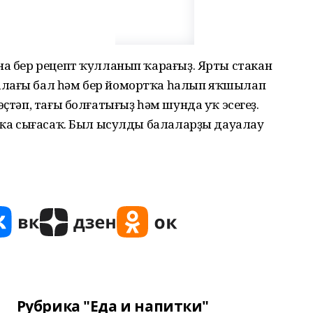
на бер рецепт ҡулланып ҡарағыҙ. Ярты стакан
алағы бал һәм бер йомортҡа һалып яҡшылап
өҫтәп, тағы болғатығыҙ һәм шунда уҡ эсегеҙ.
юҡҡа сығасаҡ. Был ысулды балаларҙы дауалау
Рубрика "Еда и напитки"