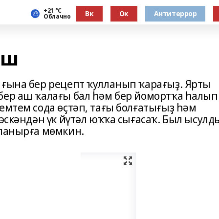
+21 °С
Вк
Ок
Антитеррор
Облачно
әш
 ғына бер рецепт ҡулланып ҡарағыҙ. Ярты
бер аш ҡалағы бал һәм бер йомортҡа һалып
емтем сода өҫтәп, тағы болғатығыҙ һәм
 эскәндән үк йүтәл юҡҡа сығасаҡ. Был ысулд
аланырға мөмкин.