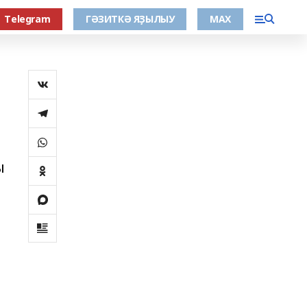
Тelegram
ГӘЗИТКӘ ЯҘЫЛЫУ
МАХ
ы