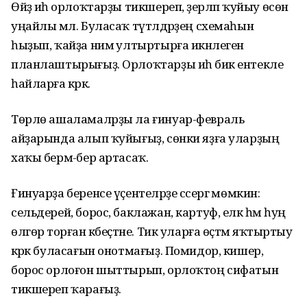
Өйҙә иһә орлоҡтарҙы тикшереп, әҙерләп ҡуйыу өсөн
уңайлы мәл. Буласаҡ түтәлдәрҙең схемаһын
һыҙып, ҡайҙа нимә ултыртырға икәнлеген
планлаштырығыҙ. Орлоҡтарҙы иһә бик ентекле
һайларға кәрәк.
Төрлө ашаламалрҙы ла ғинуар-февраль
айҙарында алып ҡуйығыҙ, сөнки яҙға уларҙың
хаҡы бермә-бер артасаҡ.
Ғинуарҙа беренсе үҫентеләрҙе сәсергә мөмкин:
сельдерей, борос, баклажан, картуф, еләк һәм һуң
өлгөрә торған кәбеҫтәне. Тик уларға өҫтәмә яҡтыртыу
кәрәк буласағын онотмағыҙ. Помидор, кишер,
борос орлоғон шыттырып, орлоҡтоң сифатын
тикшереп ҡарағыҙ.