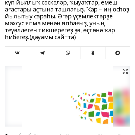
күп йыллыҡ сәскәләр, ҡыуаҡтар, емеш
ағастары аҫтына ташлағыҙ. Ҡар – иң осһоҙ
йылытыу сараһы. Әгәр үҫемлектәрҙе
махсус япма менән япһағыҙ, уның
теүәллеген тикшерегеҙ ҙә, өҫтөнә ҡар
һибегеҙ.(дауамы сайтта)