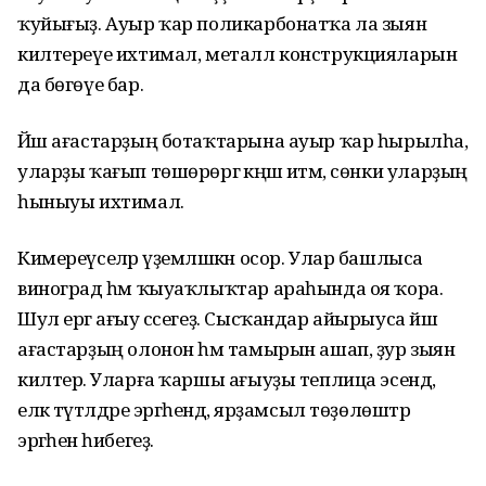
ҡуйығыҙ. Ауыр ҡар поликарбонатҡа ла зыян
килтереүе ихтимал, металл конструкцияларын
да бөгөүе бар.
Йәш ағастарҙың ботаҡтарына ауыр ҡар һырылһа,
уларҙы ҡағып төшөрөргә кәңәш итәм, сөнки уларҙың
һыныуы ихтимал.
Кимереүселәр әүҙемләшкән осор. Улар башлыса
виноград һәм ҡыуаҡлыҡтар араһында оя ҡора.
Шул ергә ағыу сәсегеҙ. Сысҡандар айырыуса йәш
ағастарҙың олонон һәм тамырын ашап, ҙур зыян
килтерә. Уларға ҡаршы ағыуҙы теплица эсендә,
еләк түтәлдәре эргәһендә, ярҙамсыл төҙөлөштәр
эргәһенә һибегеҙ.