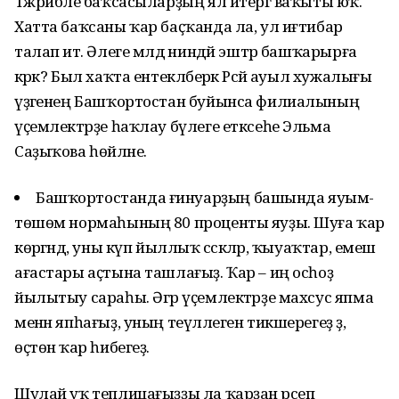
Тәжрибәле баҡсасыларҙың ял итергә ваҡыты юҡ.
Хатта баҡсаны ҡар баҫҡанда ла, ул иғтибар
талап итә. Әлеге мәлдә ниндәй эштәр башҡарырға
кәрәк? Был хаҡта ентекләберәк Рәсәй ауыл хужалығы
үҙәгенең Башҡортостан буйынса филиалының
үҫемлектәрҙе һаҡлау бүлеге етксеһе Эльма
Саҙыҡова һөйләне.
Башҡортостанда ғинуарҙың башында яуым-
төшөм нормаһының 80 проценты яуҙы. Шуға ҡар
көрәгәндә, уны күп йыллыҡ сәскәләр, ҡыуаҡтар, емеш
ағастары аҫтына ташлағыҙ. Ҡар – иң осһоҙ
йылытыу сараһы. Әгәр үҫемлектәрҙе махсус япма
менән япһағыҙ, уның теүәллеген тикшерегеҙ ҙә,
өҫтөнә ҡар һибегеҙ.
Шулай уҡ теплицағыҙҙы ла ҡарҙан әрсеп