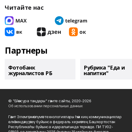
Читайте нас
Партнеры
Фотобанк
Рубрика "Еда и
журналистов РБ
напитки"
© "Ейәнсура таңдары" гәзите сайты, 2020-2026
Об использовании персональных данных
Гәзит Элемтә, мәғлүмәт технологиялары һәм киң коммуникациялар
өлкәһендә күҙәтеү буйынса федераль хеҙмәттең Башҡортостан
Республикаһы буйынса идаралығында теркәлде. ПИ ТУ02-
01803-сө теркәү һаны 2025 йылдың 19 майында бирелгән.