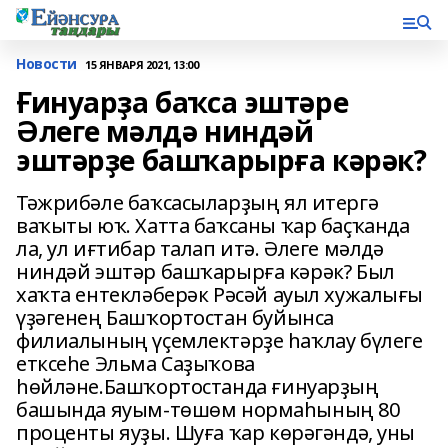
Новости
15 ЯНВАРЯ 2021, 13:00
Ғинуарҙа баҡса эштәре
Әлеге мәлдә ниндәй
эштәрҙе башҡарырға кәрәк?
Тәжрибәле баҡсасыларҙың ял итергә
ваҡыты юҡ. Хатта баҡсаны ҡар баҫҡанда
ла, ул иғтибар талап итә. Әлеге мәлдә
ниндәй эштәр башҡарырға кәрәк? Был
хаҡта ентекләберәк Рәсәй ауыл хужалығы
үҙәгенең Башҡортостан буйынса
филиалының үҫемлектәрҙе һаҡлау бүлеге
етксеһе Эльма Саҙыҡова
һөйләне.Башҡортостанда ғинуарҙың
башында яуым-төшөм нормаһының 80
проценты яуҙы. Шуға ҡар көрәгәндә, уны