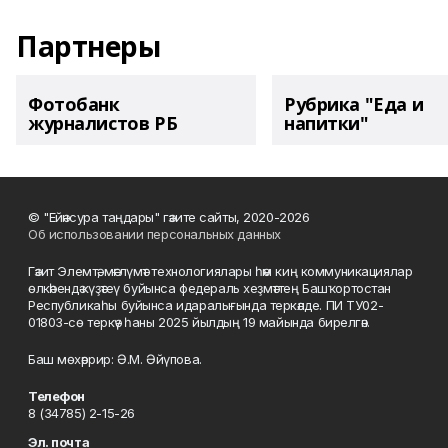
Партнеры
Фотобанк
Рубрика "Еда и
журналистов РБ
напитки"
© "Ейәнсура таңдары" гәзите сайты, 2020-2026
Об использовании персональных данных
Гәзит Элемтә, мәғлүмәт технологиялары һәм киң коммуникациялар
өлкәһендә күҙәтеү буйынса федераль хеҙмәттең Башҡортостан
Республикаһы буйынса идаралығында теркәлде. ПИ ТУ02-
01803-сө теркәү һаны 2025 йылдың 19 майында бирелгән.
Баш мөхәррир: Ә.М. Әйүпова.
Телефон
8 (34785) 2-15-26
Эл. почта