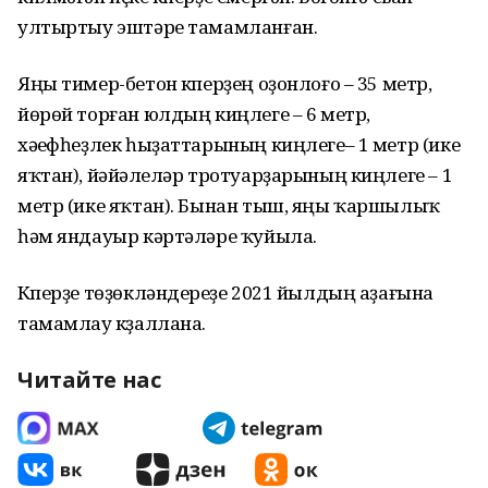
ултыртыу эштәре тамамланған.
Яңы тимер-бетон күперҙең оҙонлоғо – 35 метр,
йөрөй торған юлдың киңлеге – 6 метр,
хәүефһеҙлек һыҙаттарының киңлеге– 1 метр (ике
яҡтан), йәйәүлеләр тротуарҙарының киңлеге – 1
метр (ике яҡтан). Бынан тыш, яңы ҡаршылыҡ
һәм яндауыр кәртәләре ҡуйыла.
Күперҙе төҙөкләндереүҙе 2021 йылдың аҙағына
тамамлау күҙаллана.
Читайте нас