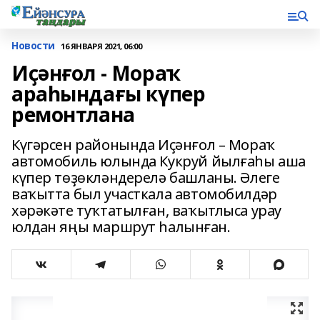
Новости
16 ЯНВАРЯ 2021, 06:00
Иҫәнғол - Мораҡ
араһындағы күпер
ремонтлана
Күгәрсен районында Иҫәнғол – Мораҡ
автомобиль юлында Кукруй йылғаһы аша
күпер төҙөкләндерелә башланы. Әлеге
ваҡытта был участкала автомобилдәр
хәрәкәте туҡтатылған, ваҡытлыса урау
юлдан яңы маршрут һалынған.