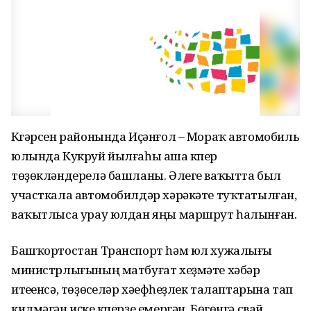
Күгәрсен районында Иҫәнғол – Мораҡ автомобиль
юлында Кукруй йылғаһы аша күпер
төҙөкләндерелә башланы. Әлеге ваҡытта был
участкала автомобилдәр хәрәкәте туҡтатылған,
ваҡытлыса урау юлдан яңы маршрут һалынған.
Башҡортостан Транспорт һәм юл хужалығы
министрлығының матбуғат хеҙмәте хәбәр
итеүенсә, төҙөүселәр хәүефһеҙлек талаптарына тап
килмәгән иҫке күперҙе емергән. Бөгөнгә свай